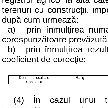
registrul agricol la altă c
terenuri cu construcţii, imp
după cum urmează:
a)
prin înmulţirea nu
corespunzătoare prevăzută 
b)
prin înmulţirea rezul
coeficient de corecţie
:
Denumire localitate
Rang
Constanţa
I
(4)
În cazul unui ter