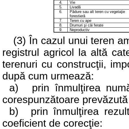
4.
Vie
5.
Livadă
6.
Pădure sau alt teren cu vegetaţie
forestieră
7.
Teren cu ape
8.
Drumuri şi căi ferate
9.
Neproductiv
(3) În cazul unui teren am
registrul agricol la altă c
terenuri cu construcţii, imp
după cum urmează:
a)
prin înmulţirea nu
corespunzătoare prevăzută 
b)
prin înmulţirea rezul
coeficient de corecţie
: