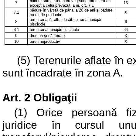
pădure sau alt teren cu vegetaţie forestieră cu
7
16
excepţia celui prevăzut la nr. crt. 7.1
pădure în vârstă de până la 20 de ani şi pădure
7.1
X
cu rol de producţie
teren cu apă, altul decât cel cu amenajări
8
6
piscicole
8.1
teren cu amenajări piscicole
34
9
drumuri şi căi ferate
X
10
teren neproductiv
X
(5) Terenurile aflate în 
sunt încadrate în zona A.
Art. 2 Obligaţii
(1) Orice persoană fiz
juridice în cursul u