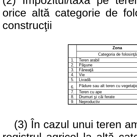
(2) Impozitul/taxa pe tere
orice altă categorie de fo
construcţii
Zona
Categoria de folosinţă
1.
Teren arabil
2.
Păşune
3.
Fâneaţă
4.
Vie
5.
Livadă
Pădure sau alt teren cu vegetaţie
6.
7.
Teren cu ape
8.
Drumuri şi căi ferate
9.
Neproductiv
(3) În cazul unui teren am