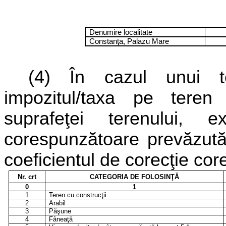
Denumire localitate
Constanţa, Palazu Mare
(4)
În cazul unui ter
impozitul/taxa pe teren 
suprafeţei terenului
corespunzătoare prevăzută 
coeficientul de corecţie core
Nr. crt
CATEGORIA DE FOLOSINŢĂ
0
1
1
Teren cu construcţii
2
Arabil
3
Păşune
4
Fâneaţă