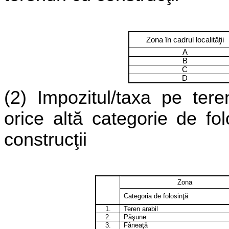
Zona în cadrul localităţii
A
B
C
D
(2) Impozitul/taxa pe tere
orice altă categorie de fo
construcţii
Zona
Categoria de folosinţă
1.
Teren arabil
2.
Păşune
3.
Fâneaţă