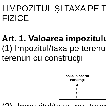
I IMPOZITUL
Ş
I TAXA PE
FIZICE
Art. 1. Valoarea impozitul
(1) Impozitul/taxa pe terenur
terenuri cu construcţii
Zona în cadrul
localităţii
A
B
C
D