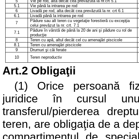
5
Vie pe rod, alta decât cea prevăzută la nr.crt 5.1
5.1
Vie până la intrarea pe rod
6
Livadă pe rod, alta decât cea prevăzută la nr. crt 6.1
6.1
Livadă până la intrarea pe rod
Pădure sau alt teren cu vegetaţie forestieră cu excepţia
7
celui prevăzut la nr. crt. 7.1
Pădure în vârstă de până la 20 de ani şi pădure cu rol de
7.1
producţie
8
Teren cu apă, altul decât cel cu amenajări piscicole
8.1
Teren cu amenajări piscicole
9
Drumuri şi căi ferate
10
Teren neproductiv
Art.2 Obligaţii
(1) Orice persoană fiz
juridice în cursul u
transferul/pierderea drept
teren, are obligaţia de a de
compartimentul de specialit