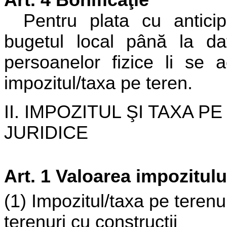
Art. 4 Bonificaţie
Pentru plata cu anticipa
bugetul local până la d
persoanelor fizice li se 
impozitul/taxa pe teren.
II. IMPOZITUL
Ş
I TAXA P
JURIDICE
Art. 1 Valoarea impozitulu
(1) Impozitul/taxa pe terenur
terenuri cu construcţii