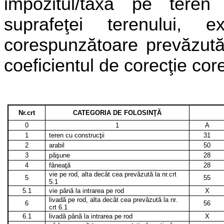
impozitul/taxa pe teren 
suprafeţei terenului
corespunzătoare prevăzută 
coeficientul de corecţie core
Nr.crt
CATEGORIA DE FOLOSINŢĂ
0
1
A
1
teren cu construcţii
31
2
arabil
50
3
păşune
28
4
fâneaţă
28
vie pe rod, alta decât cea prevăzută la nr.crt
5
55
5.1
5.1
vie până la intrarea pe rod
X
livadă pe rod, alta decât cea prevăzută la nr.
6
56
crt 6.1
6.1
livadă până la intrarea pe rod
X