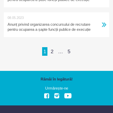
vacante, organizat in data de 27.08.2024
08.05.2023
Anunț privind organizarea concursului de recrutare
pentru ocuparea a șapte funcții publice de execuție
vacante
1
2
…
5
Rămâi în legătură!
Urmărește-ne