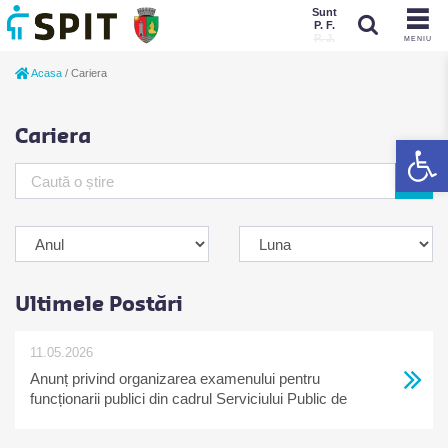
Sunt
P. F.
P. J.
MENIU
Sunt
Acasa
/
Cariera
P. J.
P. F.
Cariera
De
Ultimele Postări
11.05.2026
Anunț privind organizarea examenului pentru
funcționarii publici din cadrul Serviciului Public de
Impozite, Taxe și alte Venituri ale Bugetului Local
Constanța ale căror funcții publice au fost supuse