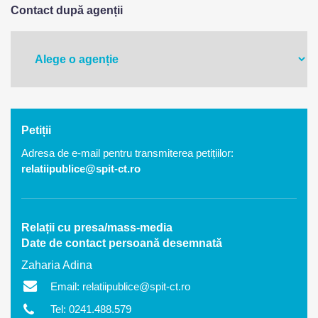
Contact după agenții
Petiții
Adresa de e-mail pentru transmiterea petițiilor:
relatiipublice@spit-ct.ro
Relații cu presa/mass-media
Date de contact persoană desemnată
Zaharia Adina
Email: relatiipublice@spit-ct.ro
Tel: 0241.488.579