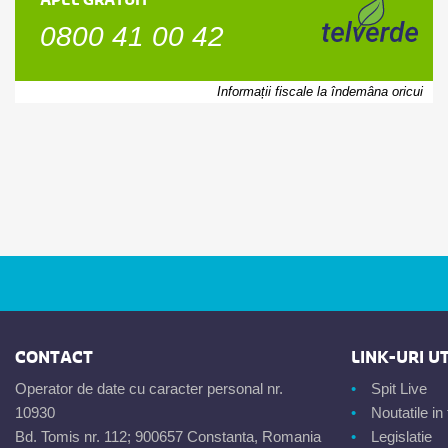
APEL GRATUIT
0800 41 00 42
Informații fiscale la îndemâna oricui
CONTACT
LINK-URI UT
Operator de date cu caracter personal nr.
Spit Live
10930
Noutatile i
Bd. Tomis nr. 112; 900657 Constanta, Romania
Legislatie