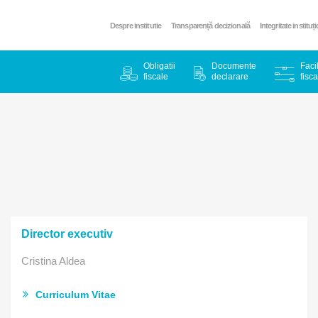
Despre institutie
Transparență decizională
Integritate instituț
Obligatii
Documente
Facil
fiscale
declarare
fisca
Director executiv
Cristina Aldea
Curriculum Vitae