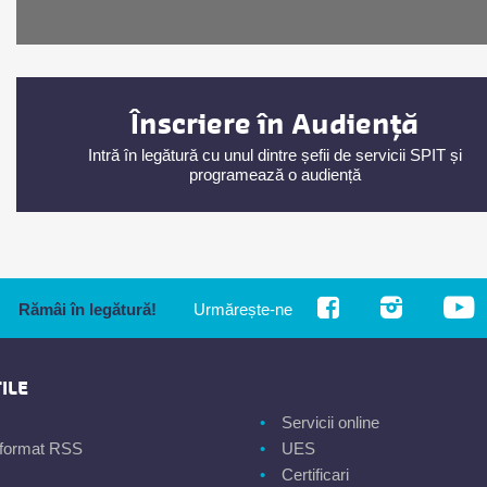
Înscriere în Audiență
Intră în legătură cu unul dintre șefii de servicii SPIT și
programează o audiență
Rămâi în legătură!
Urmărește-ne
ILE
Servicii online
n format RSS
UES
Certificari