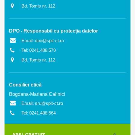
Bd. Tomis nr. 112
DPO - Responsabil cu protecția datelor
Email: dpo@spit-ct.ro
Tel: 0241.488.579
Bd. Tomis nr. 112
Consilier etică
Bogdana-Mariana Calinici
Email: sru@spit-ct.ro
Tel: 0241.488.564