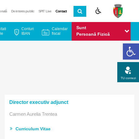
ională
De interes public
SPIT Live
Contact
Sunt
itati
Conturi
Calendar
le
IBAN
fiscal
Persoană Fizică
De
Sunt
Persoană Juridică
TU contezi
Apel gratuit
Newsletter
Program
Opinia ta
Director executiv adjunct
Carmen Aurelia Trentea
Curriculum Vitae