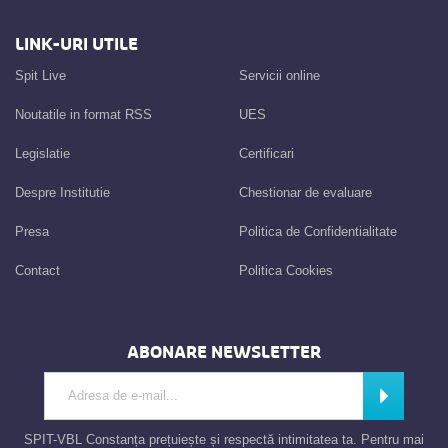
LINK-URI UTILE
Spit Live
Servicii online
Noutatile in format RSS
UES
Legislatie
Certificari
Despre Institutie
Chestionar de evaluare
Presa
Politica de Confidentialitate
Contact
Politica Cookies
ABONARE NEWSLETTER
Introdu adresa de e-mail
Abonează
SPIT-VBL Constanța prețuiește și respectă intimitatea ta. Pentru mai