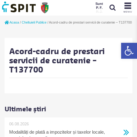
Sunt
P. F.
P. J.
MENIU
Sunt
Acasa
/
Cheltuieli Publice
/
Acord-cadru de prestari servicii de curatenie – T137700
P. J.
P. F.
De
Acord-cadru de prestari
servicii de curatenie –
T137700
Ultimele știri
06.08.2026
Modalități de plată a impozitelor și taxelor locale,