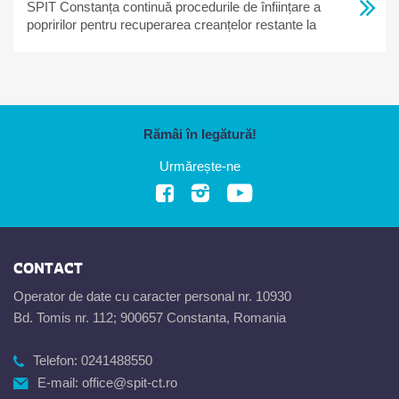
SPIT Constanța continuă procedurile de înființare a
popririlor pentru recuperarea creanțelor restante la
bugetul local
Rămâi în legătură!
Urmărește-ne
CONTACT
Operator de date cu caracter personal nr. 10930
Bd. Tomis nr. 112; 900657 Constanta, Romania
Telefon:
0241488550
E-mail:
office@spit-ct.ro