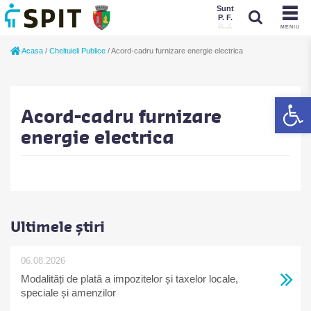
Sunt
P. F.
P. J.
MENIU
Sunt
Acasa
/
Cheltuieli Publice
/
Acord-cadru furnizare energie electrica
P. J.
P. F.
De
Acord-cadru furnizare
energie electrica
Ultimele știri
06.08.2026
Modalități de plată a impozitelor și taxelor locale,
speciale și amenzilor