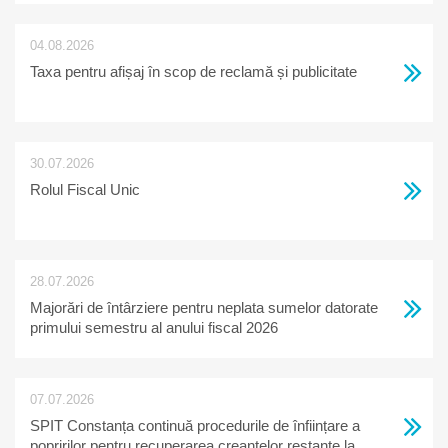
04.08.2026
Taxa pentru afișaj în scop de reclamă și publicitate
30.07.2026
Rolul Fiscal Unic
28.07.2026
Majorări de întârziere pentru neplata sumelor datorate
primului semestru al anului fiscal 2026
07.07.2026
SPIT Constanța continuă procedurile de înființare a
popririlor pentru recuperarea creanțelor restante la