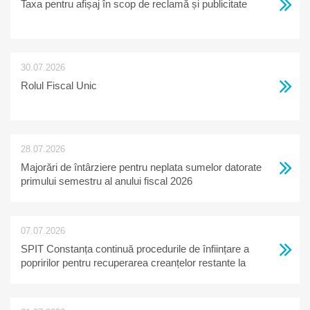
Taxa pentru afișaj în scop de reclamă și publicitate
30.07.2026
Rolul Fiscal Unic
28.07.2026
Majorări de întârziere pentru neplata sumelor datorate
primului semestru al anului fiscal 2026
07.07.2026
SPIT Constanța continuă procedurile de înființare a
popririlor pentru recuperarea creanțelor restante la
bugetul local