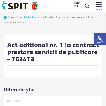
Sunt
P. F.
P. J.
MENIU
Sunt
Acasa
/
Cheltuieli Publice
/
Act aditional nr. 1 la contract prestare servicii de
P. J.
P. F.
publicare – T83473
De
Act aditional nr. 1 la contract
prestare servicii de publicare
– T83473
Ultimele știri
04.08.2026