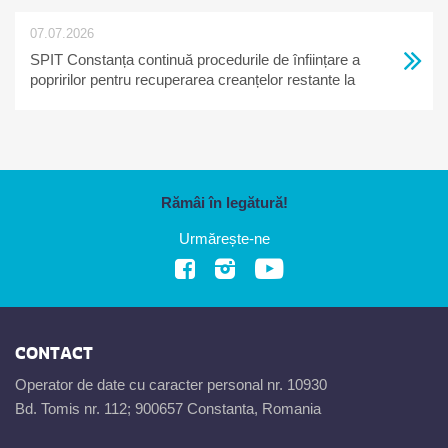
07.07.2026
SPIT Constanța continuă procedurile de înființare a
popririlor pentru recuperarea creanțelor restante la
bugetul local
Rămâi în legătură!
Urmărește-ne
CONTACT
Operator de date cu caracter personal nr. 10930
Bd. Tomis nr. 112; 900657 Constanta, Romania