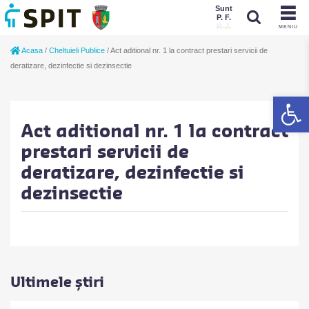
Sunt
P. F.
P. J.
MENIU
Sunt
Acasa
/
Cheltuieli Publice
/
Act aditional nr. 1 la contract prestari servicii de
P. J.
P. F.
deratizare, dezinfectie si dezinsectie
De
Act aditional nr. 1 la contract
prestari servicii de
deratizare, dezinfectie si
dezinsectie
Ultimele știri