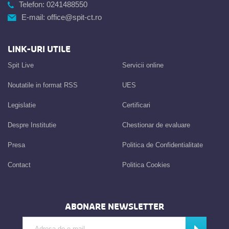
Telefon:
0241488550
E-mail:
office@spit-ct.ro
LINK-URI UTILE
Spit Live
Servicii online
Noutatile in format RSS
UES
Legislatie
Certificari
Despre Institutie
Chestionar de evaluare
Presa
Politica de Confidentialitate
Contact
Politica Cookies
ABONARE NEWSLETTER
Introdu adresa de e-mail
Abonează