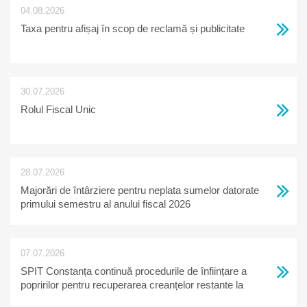
04.08.2026
Taxa pentru afișaj în scop de reclamă și publicitate
30.07.2026
Rolul Fiscal Unic
28.07.2026
Majorări de întârziere pentru neplata sumelor datorate
primului semestru al anului fiscal 2026
07.07.2026
SPIT Constanța continuă procedurile de înființare a
popririlor pentru recuperarea creanțelor restante la
bugetul local