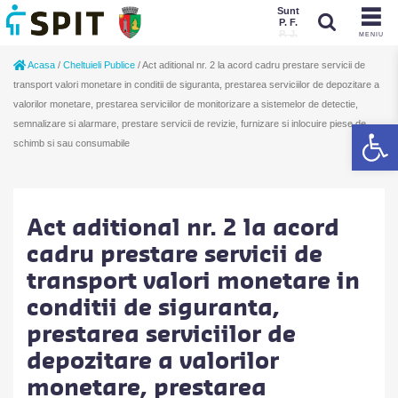
Sunt
P. F.
P. J.
MENIU
Sunt
Acasa
/
Cheltuieli Publice
/
Act aditional nr. 2 la acord cadru prestare servicii de
P. J.
P. F.
transport valori monetare in conditii de siguranta, prestarea serviciilor de depozitare a
valorilor monetare, prestarea serviciilor de monitorizare a sistemelor de detectie,
De
semnalizare si alarmare, prestare servicii de revizie, furnizare si inlocuire piese de
schimb si sau consumabile
Act aditional nr. 2 la acord
cadru prestare servicii de
transport valori monetare in
conditii de siguranta,
prestarea serviciilor de
depozitare a valorilor
monetare, prestarea