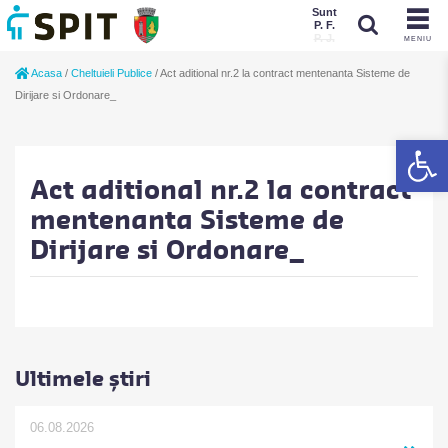
Sunt
P. F.
P. J.
MENIU
Sunt
Acasa
/
Cheltuieli Publice
/
Act aditional nr.2 la contract mentenanta Sisteme de
P. J.
P. F.
Dirijare si Ordonare_
De
Act aditional nr.2 la contract
mentenanta Sisteme de
Dirijare si Ordonare_
Ultimele știri
06.08.2026