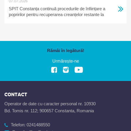
07.07.2026
SPIT Constanța continuă procedurile de înființare a
popririlor pentru recuperarea creanțelor restante la
bugetul local
Rămâi în legătură!
Urmărește-ne
CONTACT
Operator de date cu caracter personal nr. 10930
Bd. Tomis nr. 112; 900657 Constanta, Romania
Telefon:
0241488550