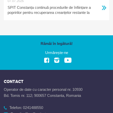
07.07.2026
SPIT Constanța continuă procedurile de înființare a
popririlor pentru recuperarea creanțelor restante la
bugetul local
Rămâi în legătură!
Urmărește-ne
CONTACT
Operator de date cu caracter personal nr. 10930
Bd. Tomis nr. 112; 900657 Constanta, Romania
Telefon:
0241488550