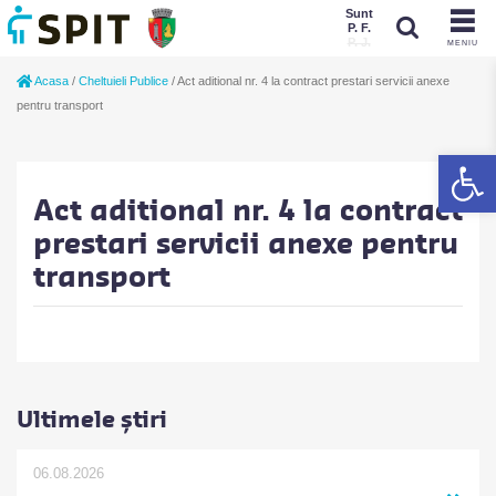
Sunt
P. F.
P. J.
MENIU
Sunt
Acasa
/
Cheltuieli Publice
/
Act aditional nr. 4 la contract prestari servicii anexe
P. J.
P. F.
pentru transport
De
Act aditional nr. 4 la contract
prestari servicii anexe pentru
transport
Ultimele știri
06.08.2026