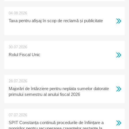
04.08.2026
Taxa pentru afișaj în scop de reclamă și publicitate
30.07.2026
Rolul Fiscal Unic
28.07.2026
Majorări de întârziere pentru neplata sumelor datorate
primului semestru al anului fiscal 2026
07.07.2026
SPIT Constanța continuă procedurile de înființare a
popririlor pentru recuperarea creanțelor restante la