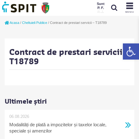
Sunt
P. F.
P. J.
MENIU
Sunt
Acasa
/
Cheltuieli Publice
/
Contract de prestari servicii – T18789
P. J.
P. F.
De
Contract de prestari servicii –
T18789
Ultimele știri
06.08.2026
Modalități de plată a impozitelor și taxelor locale,
speciale și amenzilor