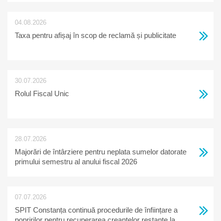
04.08.2026
Taxa pentru afișaj în scop de reclamă și publicitate
30.07.2026
Rolul Fiscal Unic
28.07.2026
Majorări de întârziere pentru neplata sumelor datorate
primului semestru al anului fiscal 2026
07.07.2026
SPIT Constanța continuă procedurile de înființare a
popririlor pentru recuperarea creanțelor restante la