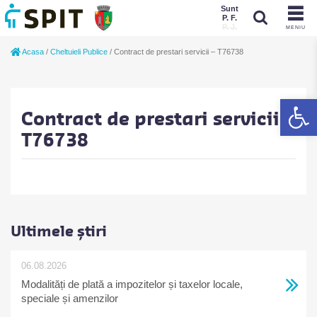
Sunt
P. F.
P. J.
MENIU
Sunt
Acasa
/
Cheltuieli Publice
/
Contract de prestari servicii – T76738
P. J.
P. F.
De
Contract de prestari servicii –
T76738
Ultimele știri
06.08.2026
Modalități de plată a impozitelor și taxelor locale,
speciale și amenzilor