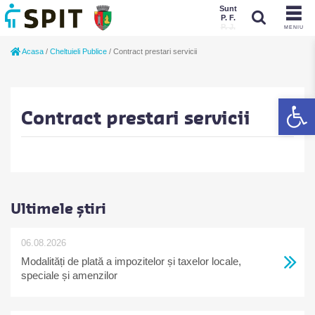
Sunt
P. F.
P. J.
MENIU
Sunt
Acasa
/
Cheltuieli Publice
/
Contract prestari servicii
P. J.
P. F.
De
Contract prestari servicii
Ultimele știri
06.08.2026
Modalități de plată a impozitelor și taxelor locale,
speciale și amenzilor