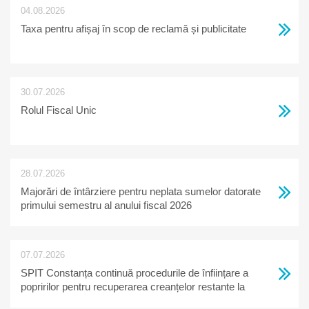
04.08.2026
Taxa pentru afișaj în scop de reclamă și publicitate
30.07.2026
Rolul Fiscal Unic
28.07.2026
Majorări de întârziere pentru neplata sumelor datorate
primului semestru al anului fiscal 2026
07.07.2026
SPIT Constanța continuă procedurile de înființare a
popririlor pentru recuperarea creanțelor restante la
bugetul local