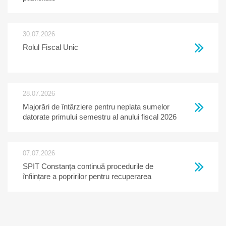
30.07.2026
Rolul Fiscal Unic
28.07.2026
Majorări de întârziere pentru neplata sumelor
datorate primului semestru al anului fiscal 2026
07.07.2026
SPIT Constanța continuă procedurile de
înființare a popririlor pentru recuperarea
creanțelor restante la bugetul local