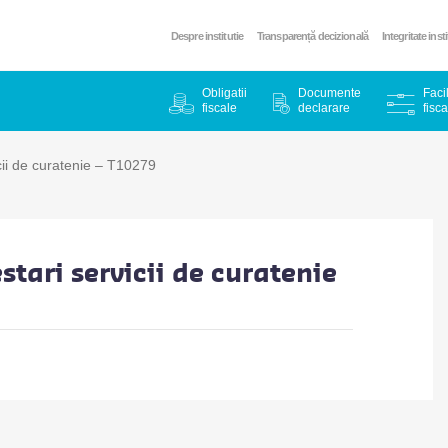
Despre institutie
Transparență decizională
Integritate inst
Obligatii
Documente
Facil
fiscale
declarare
fisca
cii de curatenie – T10279
tari servicii de curatenie