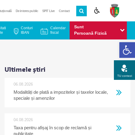
ituțională
De interes public
SPIT Live
Contact
Sunt
itati
Conturi
Calendar
le
IBAN
fiscal
Persoană Fizică
De
Sunt
Persoană Juridică
Ultimele știri
TU contezi
06.08.2026
Modalități de plată a impozitelor și taxelor locale,
Apel gratuit
Newsletter
Program
Opinia ta
speciale și amenzilor
04.08.2026
Taxa pentru afișaj în scop de reclamă și
publicitate