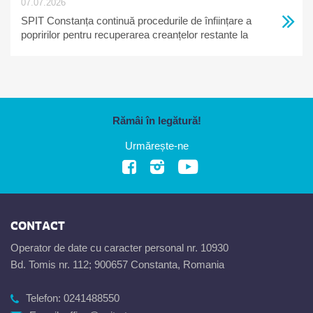
07.07.2026
SPIT Constanța continuă procedurile de înființare a
popririlor pentru recuperarea creanțelor restante la
bugetul local
Rămâi în legătură!
Urmărește-ne
CONTACT
Operator de date cu caracter personal nr. 10930
Bd. Tomis nr. 112; 900657 Constanta, Romania
Telefon:
0241488550