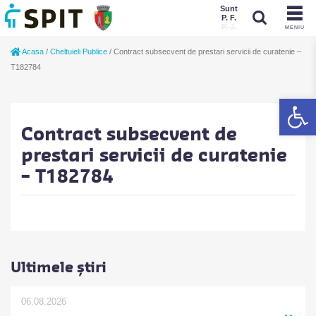
Sunt
P. F.
P. J.
MENIU
Sunt
Acasa
/
Cheltuieli Publice
/
Contract subsecvent de prestari servicii de curatenie –
P. J.
P. F.
T182784
De
Contract subsecvent de
prestari servicii de curatenie
– T182784
Ultimele știri
06.08.2026