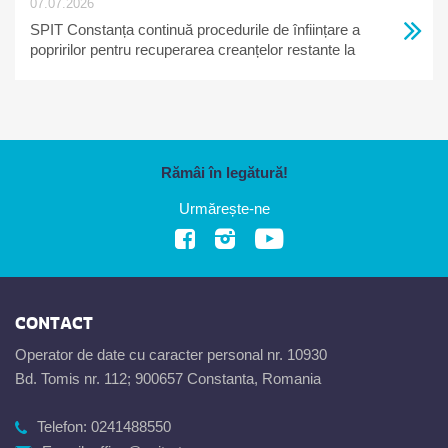
07.07.2026
SPIT Constanța continuă procedurile de înființare a
popririlor pentru recuperarea creanțelor restante la
bugetul local
Rămâi în legătură!
Urmărește-ne
CONTACT
Operator de date cu caracter personal nr. 10930
Bd. Tomis nr. 112; 900657 Constanta, Romania
Telefon:
0241488550