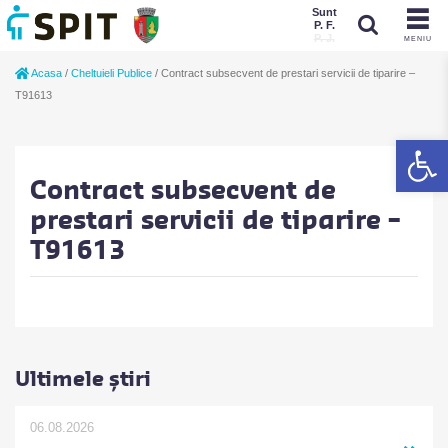
Sunt
P. F.
P. J.
MENIU
Sunt
Acasa
/
Cheltuieli Publice
/
Contract subsecvent de prestari servicii de tiparire –
P. J.
P. F.
T91613
De
Contract subsecvent de
prestari servicii de tiparire –
T91613
Ultimele știri
06.08.2026