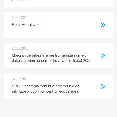
30.07.2026
Rolul Fiscal Unic
28.07.2026
Majorări de întârziere pentru neplata sumelor
datorate primului semestru al anului fiscal 2026
07.07.2026
SPIT Constanța continuă procedurile de
înființare a popririlor pentru recuperarea
creanțelor restante la bugetul local