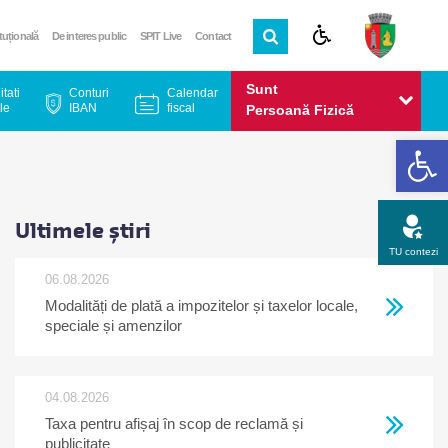
ituțională
De interes public
SPIT Live
Contact
Sunt
itati
Conturi
Calendar
le
IBAN
fiscal
Persoană Fizică
De
Sunt
Persoană Juridică
Ultimele știri
TU contezi
06.08.2026
Modalități de plată a impozitelor și taxelor locale,
Apel gratuit
Newsletter
Program
Opinia ta
speciale și amenzilor
04.08.2026
Taxa pentru afișaj în scop de reclamă și
publicitate