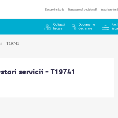
Despre institutie
Transparență decizională
Integritate inst
Obligatii
Documente
Facil
fiscale
declarare
fisca
cii – T19741
tari servicii – T19741