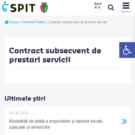
Sunt
P. F.
P. J.
MENIU
Sunt
Acasa
/
Cheltuieli Publice
/
Contract subsecvent de prestari servicii
P. J.
P. F.
De
Contract subsecvent de
prestari servicii
Ultimele știri
06.08.2026
Modalități de plată a impozitelor și taxelor locale,
speciale și amenzilor