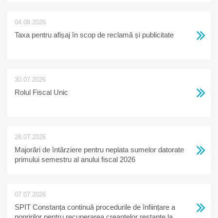
04.08.2026
Taxa pentru afișaj în scop de reclamă și publicitate
30.07.2026
Rolul Fiscal Unic
28.07.2026
Majorări de întârziere pentru neplata sumelor datorate
primului semestru al anului fiscal 2026
07.07.2026
SPIT Constanța continuă procedurile de înființare a
popririlor pentru recuperarea creanțelor restante la