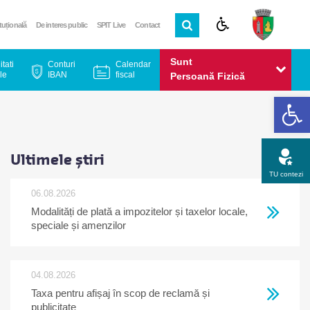
ituțională
De interes public
SPIT Live
Contact
Sunt
itati
Conturi
Calendar
le
IBAN
fiscal
Persoană Fizică
De
Sunt
Persoană Juridică
Ultimele știri
TU contezi
06.08.2026
Modalități de plată a impozitelor și taxelor locale,
Apel gratuit
Newsletter
Program
Opinia ta
speciale și amenzilor
04.08.2026
Taxa pentru afișaj în scop de reclamă și
publicitate