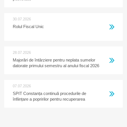
30.07.2026
Rolul Fiscal Unic
28.07.2026
Majorări de întârziere pentru neplata sumelor
datorate primului semestru al anului fiscal 2026
07.07.2026
SPIT Constanța continuă procedurile de
înființare a popririlor pentru recuperarea
creanțelor restante la bugetul local