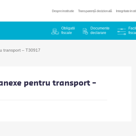
Despre institutie
Transparență decizională
Integritate inst
Obligatii
Documente
Facil
fiscale
declarare
fisca
ru transport – T30917
 anexe pentru transport –