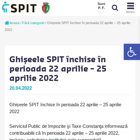
Sunt
P. F.
P. J.
MENIU
Sunt
Acasa
/
Fără categorie
/
Ghișeele SPIT închise în perioada 22 aprilie – 25 aprilie
P. J.
P. F.
2022
De
Ghișeele SPIT închise în
perioada 22 aprilie – 25
aprilie 2022
20.04.2022
Ghișeele SPIT închise în perioada 22 aprilie – 25 aprilie
2022
Serviciul Public de Impozite şi Taxe Constanţa informează
contribuabilii că în perioada 22 aprilie – 25 aprilie 2022,
inclusiv, activitatea instituţiei este suspendată.