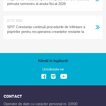
primului semestru al anului fiscal 2026
07.07.2026
SPIT Constanța continuă procedurile de înființare a
popririlor pentru recuperarea creanțelor restante la
bugetul local
Rămâi în legătură!
Urmărește-ne
CONTACT
Operator de date cu caracter personal nr. 10930