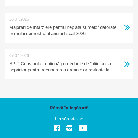
28.07.2026
Majorări de întârziere pentru neplata sumelor datorate
primului semestru al anului fiscal 2026
07.07.2026
SPIT Constanța continuă procedurile de înființare a
popririlor pentru recuperarea creanțelor restante la
bugetul local
Rămâi în legătură!
Urmărește-ne