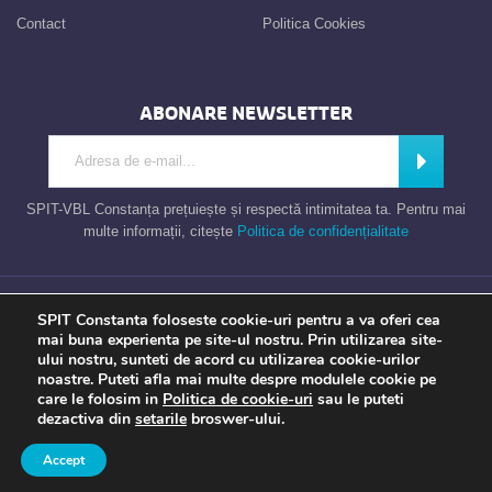
Contact
Politica Cookies
ABONARE NEWSLETTER
Introdu adresa de e-mail
Abonează
SPIT-VBL Constanța prețuiește și respectă intimitatea ta. Pentru mai
multe informații, citește
Politica de confidențialitate
Consiliul Local al Municipiului Constanta – Serviciul Public de Impozite si
SPIT Constanta foloseste cookie-uri pentru a va oferi cea
Taxe Constanta
mai buna experienta pe site-ul nostru. Prin utilizarea site-
ului nostru, sunteti de acord cu utilizarea cookie-urilor
noastre. Puteti afla mai multe despre modulele cookie pe
care le folosim in
Politica de cookie-uri
sau le puteti
Apel gratuit
Newsletter
Program
Opinia ta
dezactiva din
setarile
broswer-ului.
TU contezi
Accept
a piece of
evonomix's
DNA