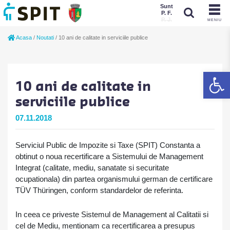
Sunt
P. F.
P. J.
MENIU
Sunt
Acasa
/
Noutati
/
10 ani de calitate in serviciile publice
P. J.
P. F.
De
10 ani de calitate in
serviciile publice
07.11.2018
Serviciul Public de Impozite si Taxe (SPIT) Constanta a
obtinut o noua recertificare a Sistemului de Management
Integrat (calitate, mediu, sanatate si securitate
ocupationala) din partea organismului german de certificare
TÜV Thüringen, conform standardelor de referinta.
In ceea ce priveste Sistemul de Management al Calitatii si
cel de Mediu, mentionam ca recertificarea a presupus