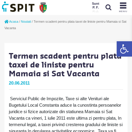
Sunt
P. F.
P. J.
MENIU
Sunt
Acasa
/
Noutati
/
Termen scadent pentru plata taxei de liniste pentru Mamaia si Sat
P. J.
P. F.
Vacanta
De
Termen scadent pentru plata
taxei de liniste pentru
Mamaia si Sat Vacanta
20.06.2011
Serviciul Public de Impozite, Taxe si alte Venituri ale
Bugetului Local Constanta aduce la cunostinta persoanelor
juridice si fizice autorizate din statiunea Mamaia si Sat
Vacanta ca vineri, 1 iulie 2011 este ultima zi pentru plata, In
termenul legal, a taxei privind cresterea gradului de liniste si
siguranta In derularea activitatilor economice.
Taxa va fi