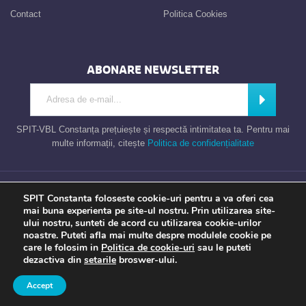
Contact
Politica Cookies
ABONARE NEWSLETTER
Introdu adresa de e-mail
Abonează
SPIT-VBL Constanța prețuiește și respectă intimitatea ta. Pentru mai
multe informații, citește
Politica de confidențialitate
Consiliul Local al Municipiului Constanta – Serviciul Public de Impozite si
SPIT Constanta foloseste cookie-uri pentru a va oferi cea
Taxe Constanta
mai buna experienta pe site-ul nostru. Prin utilizarea site-
ului nostru, sunteti de acord cu utilizarea cookie-urilor
noastre. Puteti afla mai multe despre modulele cookie pe
care le folosim in
Politica de cookie-uri
sau le puteti
Apel gratuit
Newsletter
Program
Opinia ta
dezactiva din
setarile
broswer-ului.
TU contezi
Accept
a piece of
evonomix's
DNA