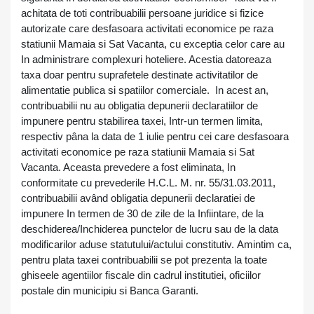
achitata de toti contribuabilii persoane juridice si fizice
autorizate care desfasoara activitati economice pe raza
statiunii Mamaia si Sat Vacanta, cu exceptia celor care au
In administrare complexuri hoteliere. Acestia datoreaza
taxa doar pentru suprafetele destinate activitatilor de
alimentatie publica si spatiilor comerciale.
In acest an,
contribuabilii nu au obligatia depunerii declaratiilor de
impunere pentru stabilirea taxei, Intr-un termen limita,
respectiv pâna la data de 1 iulie pentru cei care desfasoara
activitati economice pe raza statiunii Mamaia si Sat
Vacanta. Aceasta prevedere a fost eliminata, In
conformitate cu prevederile H.C.L. M. nr. 55/31.03.2011,
contribuabilii având obligatia depunerii declaratiei de
impunere In termen de 30 de zile de la Infiintare, de la
deschiderea/Inchiderea punctelor de lucru sau de la data
modificarilor aduse statutului/actului constitutiv.
Amintim ca,
pentru plata taxei contribuabilii se pot prezenta la toate
ghiseele agentiilor fiscale din cadrul institutiei, oficiilor
postale din municipiu si Banca Garanti.