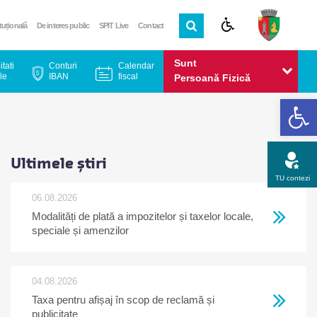
ituțională
De interes public
SPIT Live
Contact
Sunt
itati
Conturi
Calendar
le
IBAN
fiscal
Persoană Fizică
De
Sunt
Persoană Juridică
Ultimele știri
TU contezi
06.08.2026
Modalități de plată a impozitelor și taxelor locale,
Apel gratuit
Newsletter
Program
Opinia ta
speciale și amenzilor
04.08.2026
Taxa pentru afișaj în scop de reclamă și
publicitate