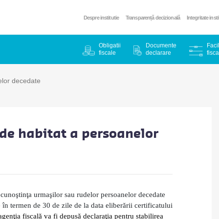
Despre institutie
Transparență decizională
Integritate inst
Obligatii
Documente
Facil
fiscale
declarare
fisca
elor decedate
 de habitat a persoanelor
 cunoştinţa urmaşilor sau rudelor persoanelor decedate
 în termen de 30 de zile de la data eliberării certificatului
agenţia fiscală va fi depusă declaraţia pentru stabilirea