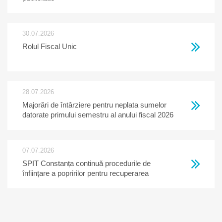
30.07.2026
Rolul Fiscal Unic
28.07.2026
Majorări de întârziere pentru neplata sumelor
datorate primului semestru al anului fiscal 2026
07.07.2026
SPIT Constanța continuă procedurile de
înființare a popririlor pentru recuperarea
creanțelor restante la bugetul local