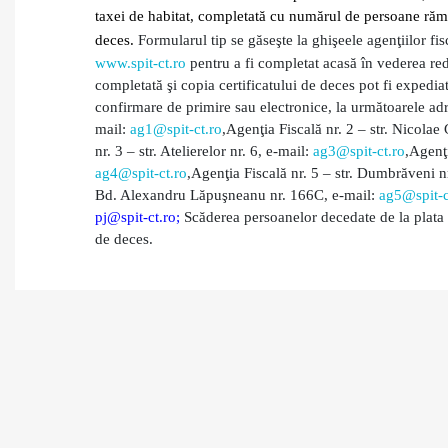
taxei de habitat, completată cu numărul de persoane rămas
deces.
Formularul tip se găseşte la ghişeele agenţiilor fisc
www.spit-ct.ro
pentru a fi completat acasă în vederea red
completată şi copia certificatului de deces pot fi expediat
confirmare de primire sau electronice, la următoarele ad
mail:
ag1@spit-ct.ro
,
Agenţia Fiscală nr. 2 – str. Nicolae
nr. 3 – str. Atelierelor nr. 6, e-mail:
ag3@spit-ct.ro
,
Agenţi
ag4@spit-ct.ro
,
Agenţia Fiscală nr. 5 – str. Dumbrăveni n
Bd. Alexandru Lăpuşneanu nr. 166C,
e-mail:
ag5@spit-c
pj@spit-ct.ro;
Scăderea persoanelor decedate de la plata ta
de deces.