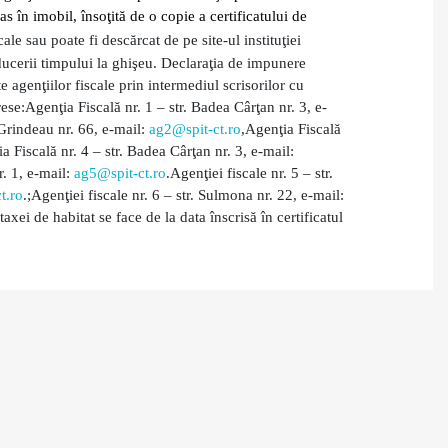
 în imobil, însoţită de o copie a certificatului de
ale sau poate fi descărcat de pe site-ul instituţiei
ucerii timpului la ghişeu.
Declaraţia de impunere
e agenţiilor fiscale prin intermediul scrisorilor cu
rese:
Agenţia Fiscală nr. 1 – str. Badea Cârţan nr. 3, e-
 Grindeau nr. 66, e-mail:
ag2@spit-ct.ro
,
Agenţia Fiscală
a Fiscală nr. 4 – str. Badea Cârţan nr. 3, e-mail:
r. 1, e-mail:
ag5@spit-ct.ro
.
Agenţiei fiscale nr. 5 – str.
t.ro
.
;
Agenţiei fiscale nr. 6 – str. Sulmona nr. 22, e-mail:
xei de habitat se face de la data înscrisă în certificatul