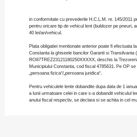
in conformitate cu prevederile H.C.L.M. nr. 145/2011 pr
pentru oricare tip de vehicul lent (buldozer pe pneuri, 
40 lei/an/vehicul.
Plata obligatiei mentionate anterior poate fi efectuata la g
Constanta la ghiseele bancilor Garanti si Transilvania (in
RO87TREZ23121180250XXXXX, deschis la Trezoreria Mu
Municipiului Constanta, cod fiscal 4785631. Pe OP se v
„persoana fizica“/„persoana juridica“.
Pentru vehiculele lente dobandite dupa data de 1 ianua
a lunii urmatoare celei in care s-a dobandit vehiculul l
anului fiscal respectiv, se declara si se achita in cel mu