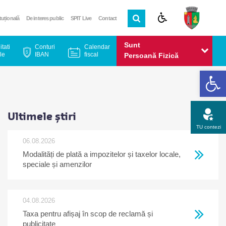
ituțională
De interes public
SPIT Live
Contact
Sunt
itati
Conturi
Calendar
le
IBAN
fiscal
Persoană Fizică
De
Sunt
Persoană Juridică
Ultimele știri
TU contezi
06.08.2026
Modalități de plată a impozitelor și taxelor locale,
Apel gratuit
Newsletter
Program
Opinia ta
speciale și amenzilor
04.08.2026
Taxa pentru afișaj în scop de reclamă și
publicitate