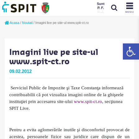
Sunt
P. F.
P. J.
MENIU
Sunt
Acasa
/
Noutati
/
Imagini live pe site-ul www.spit-ct.ro
P. J.
P. F.
De
Imagini live pe site-ul
www.spit-ct.ro
09.02.2012
Serviciul Public de Impozite şi Taxe Constanţa informează
contribuabilii că
pot vizualiza imagini online de la ghişeele
instituţiei prin accesarea
site-ului
www.spit-ct.ro
, secţiunea
SPIT Live.
Pentru a evita aglomerările inutile şi disconfortul provocat de
acestea, persoanele fizice sau juridice care dispun de un