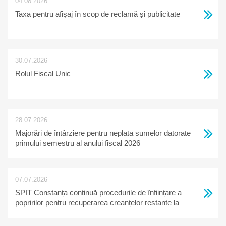
04.08.2026
Taxa pentru afișaj în scop de reclamă și publicitate
30.07.2026
Rolul Fiscal Unic
28.07.2026
Majorări de întârziere pentru neplata sumelor datorate
primului semestru al anului fiscal 2026
07.07.2026
SPIT Constanța continuă procedurile de înființare a
popririlor pentru recuperarea creanțelor restante la
bugetul local