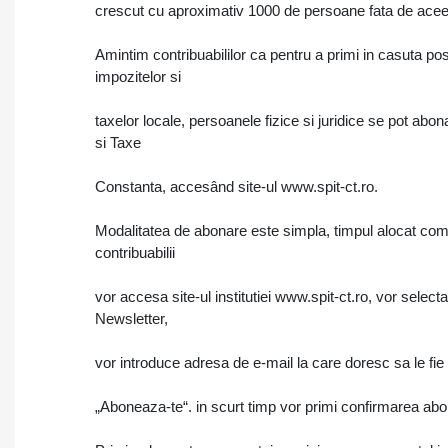
crescut cu aproximativ 1000 de persoane fata de aceea
Amintim contribuabililor ca pentru a primi in casuta pos
impozitelor si
taxelor locale, persoanele fizice si juridice se pot abon
si Taxe
Constanta, accesând site-ul www.spit-ct.ro.
Modalitatea de abonare este simpla, timpul alocat comp
contribuabilii
vor accesa site-ul institutiei www.spit-ct.ro, vor selec
Newsletter,
vor introduce adresa de e-mail la care doresc sa le fie f
„Aboneaza-te“. in scurt timp vor primi confirmarea abon