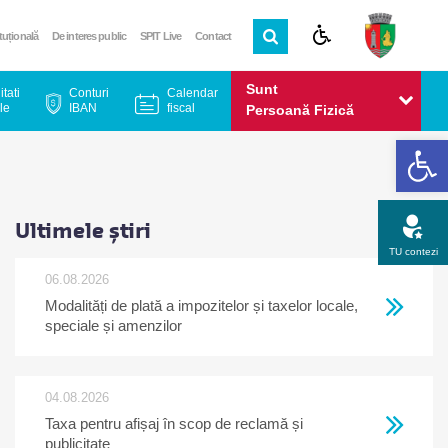
ituțională
De interes public
SPIT Live
Contact
Sunt
itati
Conturi
Calendar
le
IBAN
fiscal
Persoană Fizică
De
Sunt
Persoană Juridică
Ultimele știri
TU contezi
06.08.2026
Modalități de plată a impozitelor și taxelor locale,
Apel gratuit
Newsletter
Program
Opinia ta
speciale și amenzilor
04.08.2026
Taxa pentru afișaj în scop de reclamă și
publicitate