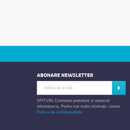
ABONARE NEWSLETTER
Introdu adresa de e-mail
Abone
SPIT-VBL Constanța prețuiește și respectă
intimitatea ta. Pentru mai multe informații, citește
Politica de confidențialitate