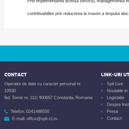
Prin implementarea acestui serviciu, managementul ins
contribuabililor prin reducerea la maxim a timpului alo
CONTACT
LINK-URI UT
Operator de date cu caracter personal nr.
Spit Live
10930
Noutatile i
Bd. Tomis nr. 112; 900657 Constanta, Romania
Legislatie
Despre Insti
Telefon:
0241488550
Presa
Contact
E-mail:
office@spit-ct.ro