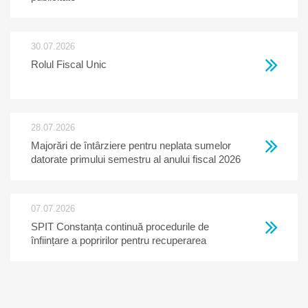
30.07.2026
Rolul Fiscal Unic
28.07.2026
Majorări de întârziere pentru neplata sumelor
datorate primului semestru al anului fiscal 2026
07.07.2026
SPIT Constanța continuă procedurile de
înființare a popririlor pentru recuperarea
creanțelor restante la bugetul local