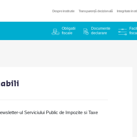
Despre institutie
Transparență decizională
Integritate inst
Obligatii
Documente
Facil
fiscale
declarare
fisca
abili
ewsletter-ul Serviciului Public de Impozite si Taxe