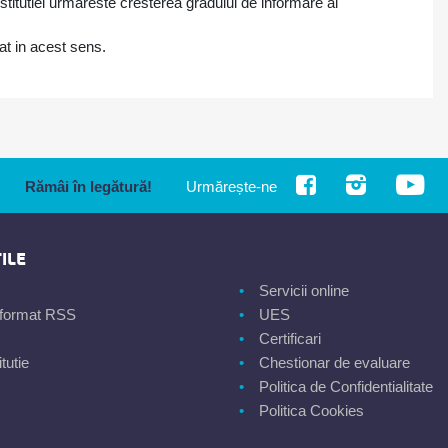
titutiei urmareste cresterea gradului de informare al
cat in acest sens.
Rămâi în legătură!
Urmărește-ne
ILE
Servicii online
n format RSS
UES
Certificari
tutie
Chestionar de evaluare
Politica de Confidentialitate
Politica Cookies