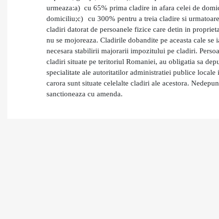
urmeaza:
a)
cu 65% prima cladire in afara celei de domic
domiciliu;
c)
cu 300% pentru a treia cladire si urmatoarel
cladiri datorat de persoanele fizice care detin in propriet
nu se mojoreaza. Cladirile dobandite pe aceasta cale se i
necesara stabilirii majorarii impozitului pe cladiri.
Persoa
cladiri situate pe teritoriul Romaniei, au obligatia sa de
specialitate ale autoritatilor administratiei publice locale 
carora sunt situate celelalte cladiri ale acestora.
Nedepuner
sanctioneaza cu amenda.