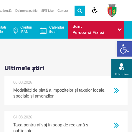
ituțională
De interes public
SPIT Live
Contact
Sunt
itati
Conturi
Calendar
le
IBAN
fiscal
Persoană Fizică
De
Sunt
Persoană Juridică
Ultimele știri
TU contezi
06.08.2026
Modalități de plată a impozitelor și taxelor locale,
Apel gratuit
Newsletter
Program
Opinia ta
speciale și amenzilor
04.08.2026
Taxa pentru afișaj în scop de reclamă și
publicitate