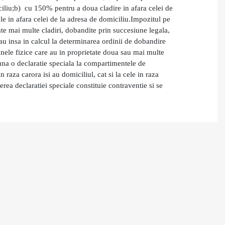
iliu;
b)
cu 150% pentru a doua cl
a
dire in afara celei de
e in afara celei de la adresa de domiciliu.
Impozitul pe
ate
mai multe cladiri, dobandite prin succesiune legala,
au insa in calcul la determinarea ordinii de dobandire
nele fizice care au in proprietate doua sau mai multe
puna o declaratie speciala la compartimentele de
in raza carora isi au domiciliul, cat si la cele in raza
ea declaratiei speciale constituie contraventie si se