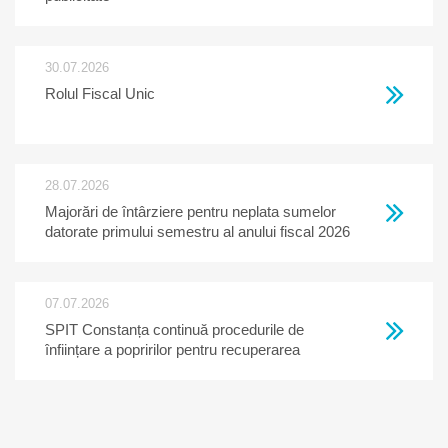
30.07.2026
Rolul Fiscal Unic
28.07.2026
Majorări de întârziere pentru neplata sumelor
datorate primului semestru al anului fiscal 2026
07.07.2026
SPIT Constanța continuă procedurile de
înființare a popririlor pentru recuperarea
creanțelor restante la bugetul local