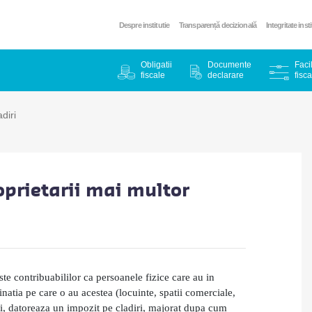
Despre institutie
Transparență decizională
Integritate inst
Obligatii
Documente
Facil
fiscale
declarare
fisca
diri
oprietarii mai multor
te contribuabililor ca persoanele fizice care au in
inatia pe care o au acestea (locuinte, spatii comerciale,
iei, datoreaza un impozit pe cladiri, majorat dupa cum