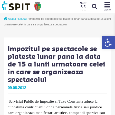
Sunt
P. F.
P. J.
MENIU
Sunt
Acasa
/
Noutati
/
Impozitul pe spectacole se plateste lunar pana la data de 15 a lunii
P. J.
P. F.
urmatoare celei in care se organizeaza spectacolul
De
Impozitul pe spectacole se
plateste lunar pana la data
de 15 a lunii urmatoare celei
in care se organizeaza
spectacolul
09.08.2012
Serviciul Public de Impozite si Taxe Constanta aduce la
cunostinta contribuabililor ca p
ersoanele fizice sau juridice
care organizeaza manifestari artistice, competitii sportive sau