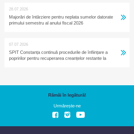
28.07.2026
Majorări de întârziere pentru neplata sumelor datorate
primului semestru al anului fiscal 2026
07.07.2026
SPIT Constanța continuă procedurile de înființare a
popririlor pentru recuperarea creanțelor restante la
bugetul local
Rămâi în legătură!
Urmărește-ne