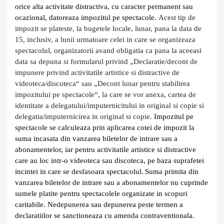
orice alta activitate distractiva, cu caracter permanent sau
ocazional, datoreaza impozitul pe spectacole.
Acest tip de
impozit se plateste, la bugetele locale, lunar, pana la data de
15, inclusiv, a lunii urmatoare celei in care se organizeaza
spectacolul, organizatorii avand obligatia ca pana la aceeasi
data sa depuna si formularul privind „Declaratie/decont de
impunere privind activitatile artistice si distractive de
videoteca/discoteca“ sau „Decont lunar pentru stabilirea
impozitului pe spectacole“, la care se vor anexa, cartea de
identitate a delegatului/imputernicitului in original si copie si
delegatia/imputernicirea in original si copie.
Impozitul pe
spectacole se calculeaza prin aplicarea cotei de impozit la
suma incasata din vanzarea biletelor de intrare sau a
abonamentelor, iar pentru activitatile artistice si distractive
care au loc intr-o videoteca sau discoteca, pe baza suprafetei
incintei in care se desfasoara spectacolul.
Suma primita din
vanzarea biletelor de intrare sau a abonamentelor nu cuprinde
sumele platite pentru spectacolele organizate in scopuri
caritabile.
Nedepunerea sau depunerea peste termen a
declaratiilor se sanctioneaza cu amenda contraventionala.