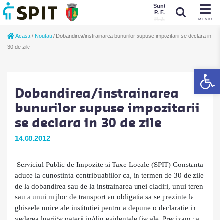
Sunt
P. F.
P. J.
MENIU
Sunt
Acasa
/
Noutati
/
Dobandirea/instrainarea bunurilor supuse impozitarii se declara in
P. J.
P. F.
30 de zile
De
Dobandirea/instrainarea
bunurilor supuse impozitarii
se declara in 30 de zile
14.08.2012
Serviciul Public de Impozite si Taxe Locale (SPIT) Constanta
aduce la cunostinta contribuabiilor ca, in termen de 30 de zile
de la dobandirea sau de la instrainarea unei cladiri, unui teren
sau a unui mijloc de transport au obligatia sa se prezinte la
ghiseele unice ale institutiei pentru a depune o declaratie in
vederea luarii/scoaterii in/din evidentele fiscale.
Precizam ca,