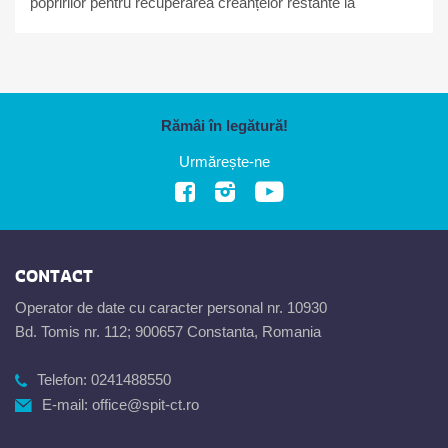
popririlor pentru recuperarea creanțelor restante la
bugetul local
Rămâi în legătură!
Urmărește-ne
CONTACT
Operator de date cu caracter personal nr. 10930
Bd. Tomis nr. 112; 900657 Constanta, Romania
Telefon:
0241488550
E-mail:
office@spit-ct.ro