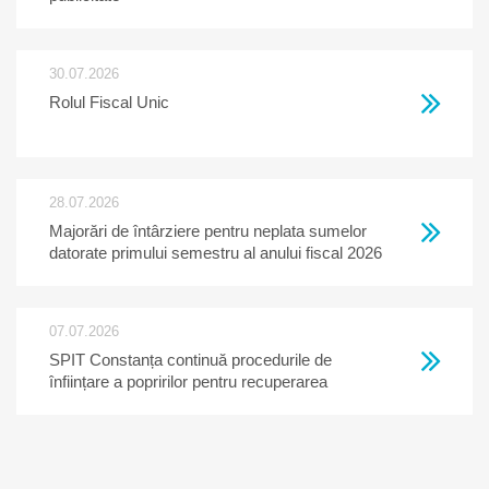
30.07.2026
Rolul Fiscal Unic
28.07.2026
Majorări de întârziere pentru neplata sumelor
datorate primului semestru al anului fiscal 2026
07.07.2026
SPIT Constanța continuă procedurile de
înființare a popririlor pentru recuperarea
creanțelor restante la bugetul local