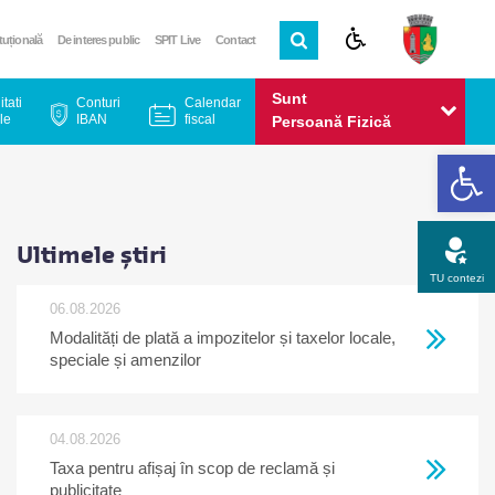
ituțională
De interes public
SPIT Live
Contact
Sunt
itati
Conturi
Calendar
le
IBAN
fiscal
Persoană Fizică
De
Sunt
Persoană Juridică
Ultimele știri
TU contezi
06.08.2026
Modalități de plată a impozitelor și taxelor locale,
Apel gratuit
Newsletter
Program
Opinia ta
speciale și amenzilor
04.08.2026
Taxa pentru afișaj în scop de reclamă și
publicitate