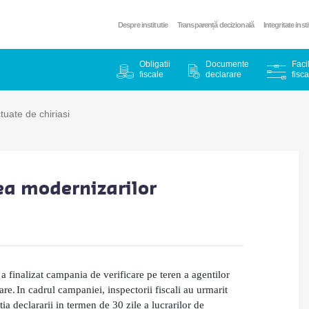
Despre institutie
Transparență decizională
Integritate inst
Obligatii
Documente
Facil
fiscale
declarare
fisca
uate de chiriasi
ea modernizarilor
 a finalizat campania de verificare pe teren a agentilor
are.
In cadrul campaniei, inspectorii fiscali au urmarit
ia declararii in termen de 30 zile a lucrarilor de