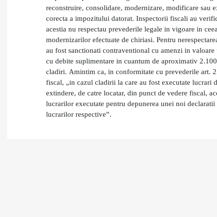
reconstruire, consolidare, modernizare, modificare sau ex
corecta a impozitului datorat.
Inspectorii fiscali au veri
acestia nu respectau prevederile legale in vigoare in ceea
modernizarilor efectuate de chiriasi.
Pentru nerespectare
au fost sanctionati contraventional cu amenzi in valoare t
cu debite suplimentare in cuantum de aproximativ 2.100.
cladiri.
Amintim ca, in conformitate cu prevederile art. 
fiscal,
„i
n cazul cladirii la care au fost executate lucrar
extindere, de catre locatar, din punct de vedere fiscal, a
lucrarilor executate pentru depunerea unei noi declaratii 
lucrarilor respective”.