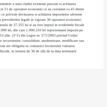
tindere a unei cladiri existente precum si achitarea
ficat 51 de operatori economici si au constatat ca 43 dintre
 ce priveste declararea si achitarea impozitelor aferente
a prevederilor legale in vigoare 30 operatori economici
otala de 37.355 lei si au fost impusi in evidentele fiscale
000 lei, din care 1.900.310 lei reprezentand impozit pe
253 alin. (3^1) din Legea nr. 571/2003 privind Codul
i de reconstruire, consolidare, modernizare, modificare sau
cesta are obligatia sa comunice locatorului valoarea
fiscale, in termen de 30 de zile de la data terminarii