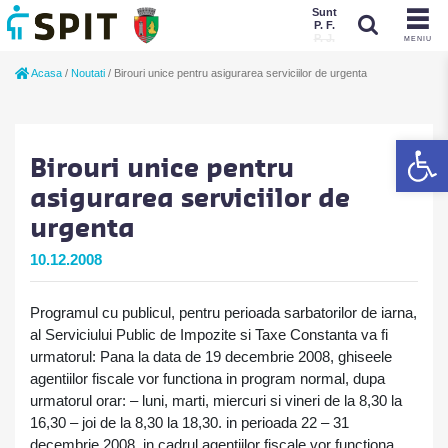
Sunt
P. F.
P. J.
MENIU
Sunt
Acasa
/
Noutati
/
Birouri unice pentru asigurarea serviciilor de urgenta
P. J.
P. F.
De
Birouri unice pentru
asigurarea serviciilor de
urgenta
10.12.2008
Programul cu publicul, pentru perioada sarbatorilor de iarna,
al Serviciului Public de Impozite si Taxe Constanta va fi
urmatorul: Pana la data de 19 decembrie 2008, ghiseele
agentiilor fiscale vor functiona in program normal, dupa
urmatorul orar: – luni, marti, miercuri si vineri de la 8,30 la
16,30 – joi de la 8,30 la 18,30. in perioada 22 – 31
decembrie 2008, in cadrul agentiilor fiscale vor functiona