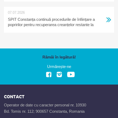
07.07.2026
SPIT Constanța continuă procedurile de înființare a
popririlor pentru recuperarea creanțelor restante la
bugetul local
Rămâi în legătură!
Urmărește-ne
CONTACT
Operator de date cu caracter personal nr. 10930
Bd. Tomis nr. 112; 900657 Constanta, Romania