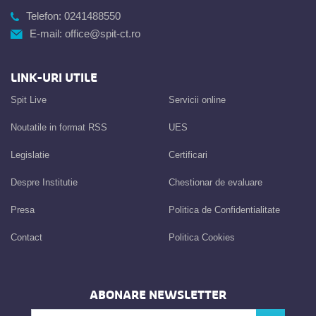
Telefon:
0241488550
E-mail:
office@spit-ct.ro
LINK-URI UTILE
Spit Live
Servicii online
Noutatile in format RSS
UES
Legislatie
Certificari
Despre Institutie
Chestionar de evaluare
Presa
Politica de Confidentialitate
Contact
Politica Cookies
ABONARE NEWSLETTER
Introdu adresa de e-mail