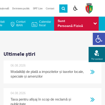
ituțională
De interes public
SPIT Live
Contact
Sunt
itati
Conturi
Calendar
le
IBAN
fiscal
Persoană Fizică
De
Sunt
Persoană Juridică
Ultimele știri
TU contezi
06.08.2026
Modalități de plată a impozitelor și taxelor locale,
Apel gratuit
Newsletter
Program
Opinia ta
speciale și amenzilor
04.08.2026
Taxa pentru afișaj în scop de reclamă și
publicitate