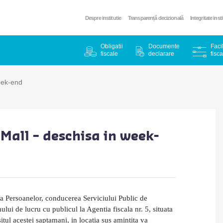
Despre institutie
Transparență decizională
Integritate inst
Obligatii
Documente
Facil
fiscale
declarare
fisca
eek-end
 Mall – deschisa in week-
 a Persoanelor, conducerea Serviciului Public de
ui de lucru cu publicul la Agentia fiscala nr. 5, situata
situl acestei saptamani, in locatia sus amintita va