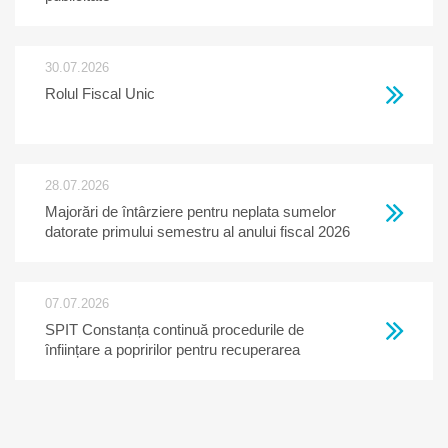
30.07.2026
Rolul Fiscal Unic
28.07.2026
Majorări de întârziere pentru neplata sumelor
datorate primului semestru al anului fiscal 2026
07.07.2026
SPIT Constanța continuă procedurile de
înființare a popririlor pentru recuperarea
creanțelor restante la bugetul local