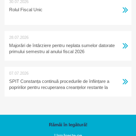
30.07.2026
Rolul Fiscal Unic
28.07.2026
Majorări de întârziere pentru neplata sumelor datorate
primului semestru al anului fiscal 2026
07.07.2026
SPIT Constanța continuă procedurile de înființare a
popririlor pentru recuperarea creanțelor restante la
bugetul local
Rămâi în legătură!
Urmărește-ne