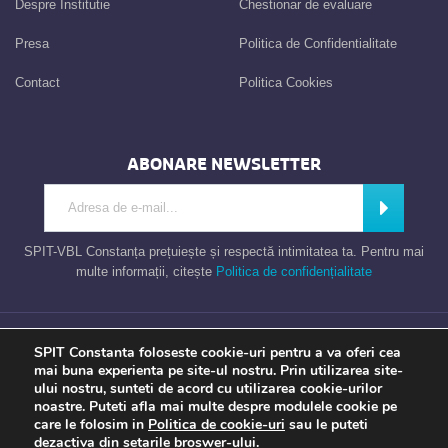
Despre Institutie
Chestionar de evaluare
Presa
Politica de Confidentialitate
Contact
Politica Cookies
ABONARE NEWSLETTER
Introdu adresa de e-mail
Abonează
SPIT-VBL Constanța prețuiește și respectă intimitatea ta. Pentru mai
multe informații, citește
Politica de confidențialitate
Consiliul Local al Municipiului Constanta – Serviciul Public de Impozite si
SPIT Constanta foloseste cookie-uri pentru a va oferi cea
Taxe Constanta
mai buna experienta pe site-ul nostru. Prin utilizarea site-
ului nostru, sunteti de acord cu utilizarea cookie-urilor
noastre. Puteti afla mai multe despre modulele cookie pe
care le folosim in
Politica de cookie-uri
sau le puteti
Apel gratuit
Newsletter
Program
Opinia ta
dezactiva din
setarile
broswer-ului.
TU contezi