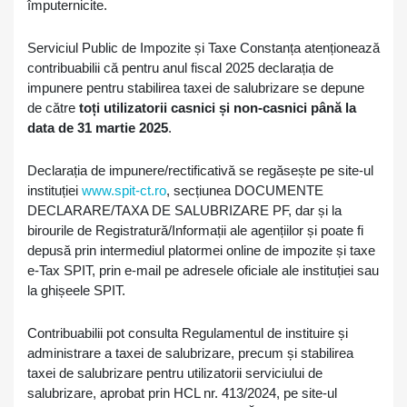
împuternicite.
Serviciul Public de Impozite și Taxe Constanța atenționează
contribuabilii că pentru anul fiscal 2025 declarația de
impunere pentru stabilirea taxei de salubrizare se depune
de către
toți utilizatorii
casnici și non-casnici până la
data de 31 martie 2025
.
Declarația de impunere/rectificativă se regăsește pe site-ul
instituției
www.spit-ct.ro
, secțiunea DOCUMENTE
DECLARARE/TAXA DE SALUBRIZARE PF, dar și la
birourile de Registratură/Informații ale agențiilor și poate fi
depusă prin intermediul platormei online de impozite și taxe
e-Tax SPIT, prin e-mail pe adresele oficiale ale instituției sau
la ghișeele SPIT.
Contribuabilii pot consulta Regulamentul de instituire și
administrare a taxei de salubrizare, precum și stabilirea
taxei de salubrizare pentru utilizatorii serviciului de
salubrizare, aprobat prin HCL nr. 413/2024, pe site-ul