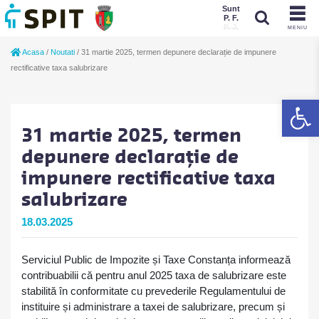
Sunt
P. F.
P. J.
MENIU
Sunt
Acasa
/
Noutati
/
31 martie 2025, termen depunere declarație de impunere
P. J.
P. F.
rectificative taxa salubrizare
De
31 martie 2025, termen
depunere declarație de
impunere rectificative taxa
salubrizare
18.03.2025
Serviciul Public de Impozite și Taxe Constanța informează
contribuabilii că pentru anul 2025 taxa de salubrizare este
stabilită în conformitate cu prevederile Regulamentului de
instituire și administrare a taxei de salubrizare, precum și