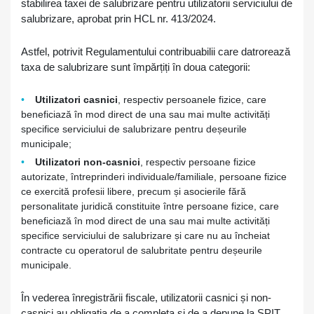
stabilirea taxei de salubrizare pentru utilizatorii serviciului de
salubrizare, aprobat prin HCL nr. 413/2024.
Astfel, potrivit Regulamentului contribuabilii care datrorează
taxa de salubrizare sunt împărțiți în doua categorii:
Utilizatori casnici
, respectiv persoanele fizice, care
beneficiază în mod direct de una sau mai multe activități
specifice serviciului de salubrizare pentru deșeurile
municipale;
Utilizatori non-casnici
, respectiv persoane fizice
autorizate, întreprinderi individuale/familiale, persoane fizice
ce exercită profesii libere, precum și asocierile fără
personalitate juridică constituite între persoane fizice, care
beneficiază în mod direct de una sau mai multe activități
specifice serviciului de salubrizare și care nu au încheiat
contracte cu operatorul de salubritate pentru deșeurile
municipale.
În vederea înregistrării fiscale, utilizatorii casnici și non-
casnici au obligația de a completa și de a depune la SPIT