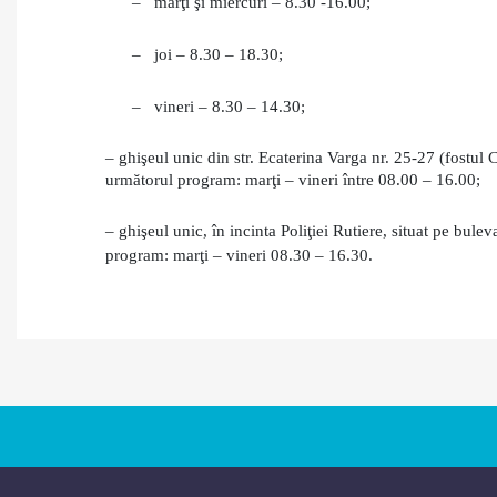
–
marţi şi miercuri – 8.30 -16.00;
–
joi – 8.30 – 18.30;
–
vineri – 8.30 – 14.30;
– ghişeul unic din str. Ecaterina Varga nr. 25-27 (fostul
următorul program: marţi – vineri între 08.00 – 16.00;
– ghişeul unic, în incinta Poliţiei Rutiere, situat pe bul
program: marţi – vineri 08.30 – 16.30.