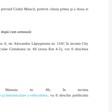
privind Codul Muncii, potrivit căruia prima şi a doua zi
4, după cum urmează:
 nr. 6, str. Alexandru Lăpuşneanu nr. 116C în incinta City
Nicolae Grindeanu nr. 66 (zona Km 4-5), vor fi deschise
l Mamaia nr. 86, în incinta
 şi înmatriculare a vehiculelor
,
va fi deschis publicului