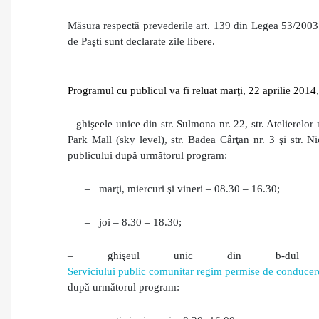
Măsura respectă prevederile art. 139 din Legea 53/2003 
de Paşti sunt declarate zile libere.
Programul cu publicul va fi reluat mar
ţi
, 22 aprilie 201
– ghişeele unice din str. Sulmona nr. 22, str. Atelierelor
Park Mall (sky level), str. Badea Cârţan nr. 3 şi str. 
publicului după următorul program:
–
marţi, miercuri şi vineri – 08.30 – 16.30;
–
joi – 8.30 – 18.30;
– ghişeul unic din
b-du
Serviciului public comunitar regim permise de conducere
după următorul program: