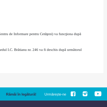
 Centru de Informare pentru Cetăţeni) va funcţiona după
evardul I.C. Brătianu nr. 246 va fi deschis după următorul
Rămâi în legătură!
Urmărește-ne