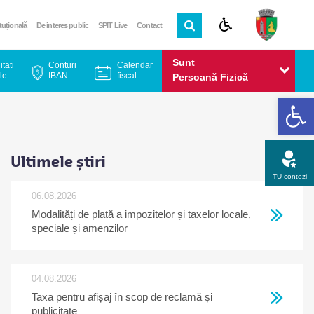
ituțională
De interes public
SPIT Live
Contact
Sunt
itati
Conturi
Calendar
le
IBAN
fiscal
Persoană Fizică
De
Sunt
Persoană Juridică
Ultimele știri
TU contezi
06.08.2026
Modalități de plată a impozitelor și taxelor locale,
Apel gratuit
Newsletter
Program
Opinia ta
speciale și amenzilor
04.08.2026
Taxa pentru afișaj în scop de reclamă și
publicitate