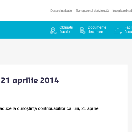
Despre institutie
Transparență decizională
Integritate inst
Obligatii
Documente
Facil
fiscale
declarare
fisca
 21 aprilie 2014
uce la cunoştinţa contribuabililor că luni, 21 aprilie