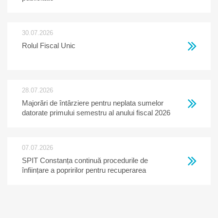
30.07.2026
Rolul Fiscal Unic
28.07.2026
Majorări de întârziere pentru neplata sumelor
datorate primului semestru al anului fiscal 2026
07.07.2026
SPIT Constanța continuă procedurile de
înființare a popririlor pentru recuperarea
creanțelor restante la bugetul local