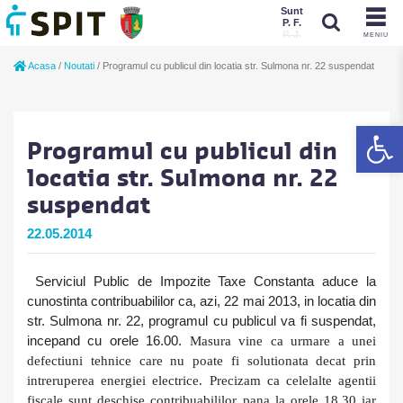
Sunt
P. F.
P. J.
MENIU
Sunt
Acasa
/
Noutati
/
Programul cu publicul din locatia str. Sulmona nr. 22 suspendat
P. J.
P. F.
De
Programul cu publicul din
locatia str. Sulmona nr. 22
suspendat
22.05.2014
Serviciul Public de Impozite Taxe Constanta aduce la
cunostinta contribuabililor ca, azi, 22 mai 2013, in locatia din
str. Sulmona nr. 22, programul cu publicul va fi suspendat,
incepand cu orele 16.00.
Masura vine ca urmare a unei
defectiuni tehnice care nu poate fi solutionata decat prin
intreruperea energiei electrice.
Precizam ca celelalte agentii
fiscale sunt deschise contribuabililor pana la orele 18.30 iar