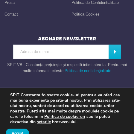
Presa
Politica de Confidentialitate
Contact
Politica Cookies
ABONARE NEWSLETTER
Introdu adresa de e-mail
Abonează
SPIT-VBL Constanța prețuiește și respectă intimitatea ta. Pentru mai
multe informații, citește
Politica de confidențialitate
Consiliul Local al Municipiului Constanta – Serviciul Public de Impozite si
SPIT Constanta foloseste cookie-uri pentru a va oferi cea
Taxe Constanta
mai buna experienta pe site-ul nostru. Prin utilizarea site-
ului nostru, sunteti de acord cu utilizarea cookie-urilor
noastre. Puteti afla mai multe despre modulele cookie pe
care le folosim in
Politica de cookie-uri
sau le puteti
Apel gratuit
Newsletter
Program
Opinia ta
dezactiva din
setarile
broswer-ului.
TU contezi
Accept
a piece of
evonomix's
DNA