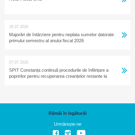
28.07.2026
Majorări de întârziere pentru neplata sumelor datorate
primului semestru al anului fiscal 2026
07.07.2026
SPIT Constanța continuă procedurile de înființare a
popririlor pentru recuperarea creanțelor restante la
bugetul local
Rămâi în legătură!
Urmărește-ne