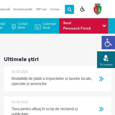
ituțională
De interes public
SPIT Live
Contact
Sunt
itati
Conturi
Calendar
le
IBAN
fiscal
Persoană Fizică
De
Sunt
Persoană Juridică
Ultimele știri
TU contezi
06.08.2026
Modalități de plată a impozitelor și taxelor locale,
Apel gratuit
Newsletter
Program
Opinia ta
speciale și amenzilor
04.08.2026
Taxa pentru afișaj în scop de reclamă și
publicitate