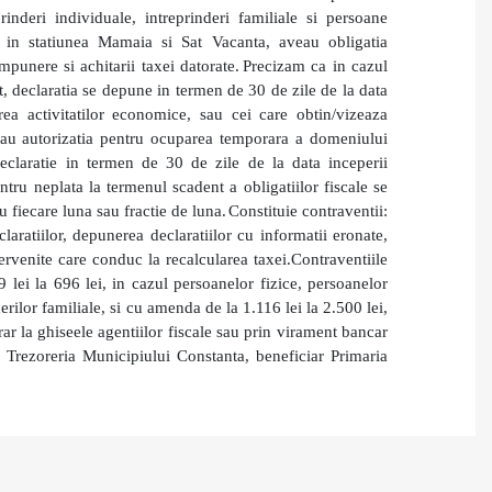
rinderi individuale, intreprinderi familiale si persoane
te in statiunea Mamaia si Sat Vacanta, aveau obligatia
punere si achitarii taxei datorate.
Precizam ca in cazul
 declaratia se depune in termen de 30 de zile de la data
ea activitatilor economice, sau cei care obtin/vizeaza
sau autorizatia pentru ocuparea temporara a domeniului
claratie in termen de 30 de zile de la data inceperii
ntru neplata la termenul scadent a obligatiilor fiscale se
 fiecare luna sau fractie de luna.
Constituie contraventii:
aratiilor, depunerea declaratiilor cu informatii eronate,
ervenite care conduc la recalcularea taxei.
Contraventiile
ei la 696 lei, in cazul persoanelor fizice, persoanelor
derilor familiale, si cu amenda de la 1.116 lei la 2.500 lei,
r la ghiseele agentiilor fiscale sau prin virament bancar
 Trezoreria
Municipiului Constanta
,
beneficiar Primaria