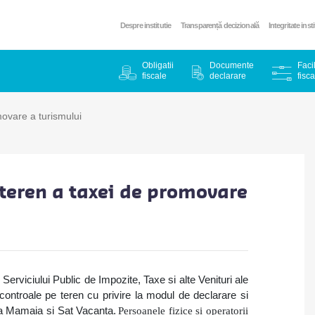
Despre institutie
Transparență decizională
Integritate inst
Obligatii
Documente
Facil
fiscale
declarare
fisca
ovare a turismului
teren a taxei de promovare
 Serviciului Public de Impozite, Taxe si alte Venituri ale
controale pe teren cu privire la modul de declarare si
ea Mamaia si Sat Vacanta.
Persoanele fizice si operatorii