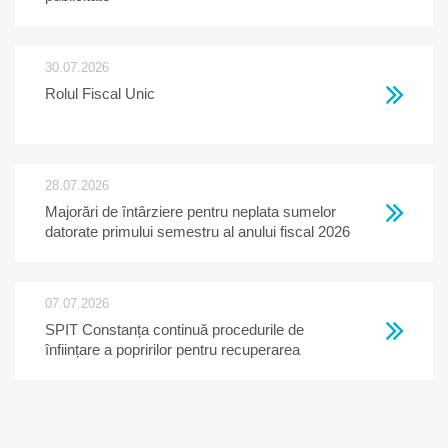
30.07.2026
Rolul Fiscal Unic
28.07.2026
Majorări de întârziere pentru neplata sumelor
datorate primului semestru al anului fiscal 2026
07.07.2026
SPIT Constanța continuă procedurile de
înființare a popririlor pentru recuperarea
creanțelor restante la bugetul local