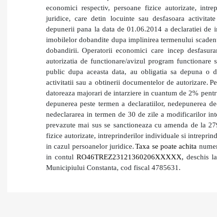
economici respectiv, persoane fizice autorizate, intrep
juridice, care detin locuinte sau desfasoara activita
depunerii
pana la data de 01.06.2014 a declaratiei de im
imobilelor dobandite dupa implinirea termenului scadent,
dobandirii.
Operatorii economici care incep desfasurar
autorizatia de functionare/avizul program functionare 
public dupa aceasta data, au obligatia sa depuna o de
activitatii sau a obtinerii documentelor de autorizare.
Pe
datoreaza majorari de intarziere in cuantum de 2% pentru
depunerea peste termen a declaratiilor, nedepunerea decl
nedeclararea in termen de 30 de zile a modificarilor int
prevazute mai sus se sanctioneaza cu amenda de la 279 l
fizice autorizate, intreprinderilor individuale si intreprin
in cazul persoanelor juridice.
Taxa se poate achita
numera
in contul
RO46TREZ23121360206XXXXX,
deschis la
Municipiului Constanta, cod fiscal 4785631.