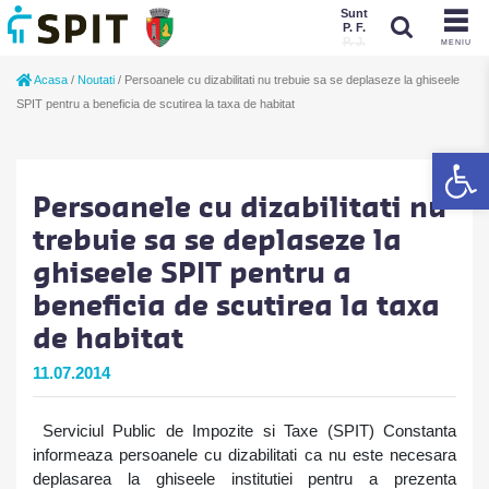
Sunt
P. F.
P. J.
MENIU
Sunt
Acasa
/
Noutati
/
Persoanele cu dizabilitati nu trebuie sa se deplaseze la ghiseele
P. J.
P. F.
SPIT pentru a beneficia de scutirea la taxa de habitat
De
Persoanele cu dizabilitati nu
trebuie sa se deplaseze la
ghiseele SPIT pentru a
beneficia de scutirea la taxa
de habitat
11.07.2014
Serviciul Public de Impozite si Taxe (SPIT) Constanta
informeaza persoanele cu dizabilitati ca nu este necesara
deplasarea la ghiseele institutiei pentru a prezenta