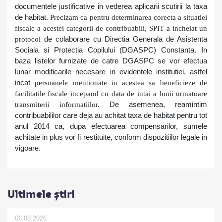
documentele justificative in vederea aplicarii scutirii la taxa
de habitat.
Precizam ca pentru determinarea corecta a situatiei
fiscale a acestei categorii de contribuabili, SPIT a incheiat un
protocol
de colaborare cu Directia Generala de Asistenta
Sociala si Protectia Copilului (DGASPC) Constanta.
In
baza listelor furnizate de catre DGASPC se vor efectua
lunar modificarile necesare in evidentele institutiei, astfel
incat
persoanele men
t
ionate in acestea sa beneficieze de
facilita
t
ile fiscale incepand cu data de intai a lunii urmatoare
transmiterii informa
t
iilo
r.
De asemenea, reamintim
contribuabililor care deja au achitat taxa de habitat pentru tot
anul 2014 ca, dupa efectuarea compensarilor, sumele
achitate in plus vor fi restituite, conform dispozitiilor legale in
vigoare.
Ultimele știri
06.08.2026