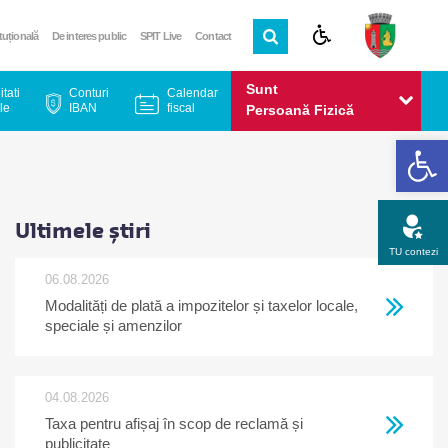
ituțională
De interes public
SPIT Live
Contact
Sunt
itati
Conturi
Calendar
le
IBAN
fiscal
Persoană Fizică
De
Sunt
Persoană Juridică
Ultimele știri
TU contezi
06.08.2026
Modalități de plată a impozitelor și taxelor locale,
Apel gratuit
Newsletter
Program
Opinia ta
speciale și amenzilor
04.08.2026
Taxa pentru afișaj în scop de reclamă și
publicitate