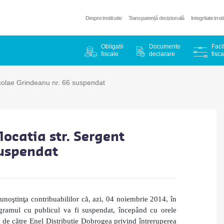
Despre institutie
Transparență decizională
Integritate inst
Obligatii
Documente
Facil
fiscale
declarare
fisca
Nicolae Grindeanu nr. 66 suspendat
locatia str. Sergent
suspendat
noştinţa contribuabililor că, azi, 04 noiembrie 2014, în
ogramul cu publicul va fi suspendat, începând cu orele
e către Enel Distributie Dobrogea privind întreruperea