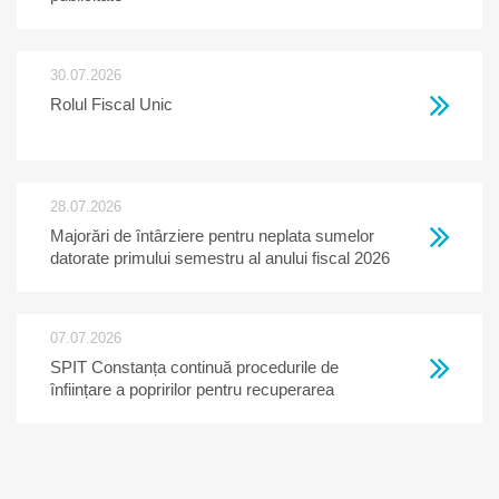
30.07.2026
Rolul Fiscal Unic
28.07.2026
Majorări de întârziere pentru neplata sumelor
datorate primului semestru al anului fiscal 2026
07.07.2026
SPIT Constanța continuă procedurile de
înființare a popririlor pentru recuperarea
creanțelor restante la bugetul local