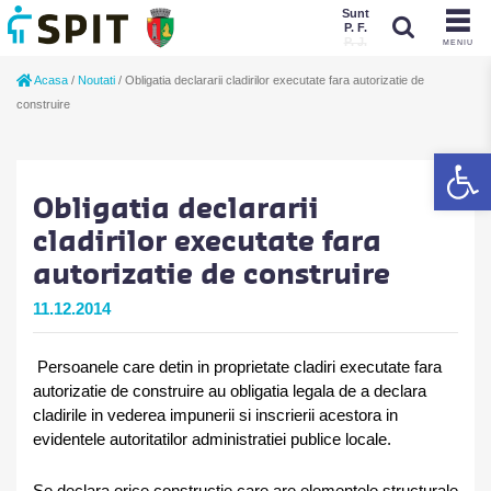
Sunt
P. F.
P. J.
MENIU
Sunt
Acasa
/
Noutati
/
Obligatia declararii cladirilor executate fara autorizatie de
P. J.
P. F.
construire
De
Obligatia declararii
cladirilor executate fara
autorizatie de construire
11.12.2014
Persoanele care detin in proprietate cladiri executate fara
autorizatie de construire au obligatia legala de a declara
cladirile in vederea impunerii si inscrierii acestora in
evidentele autoritatilor administratiei publice locale.