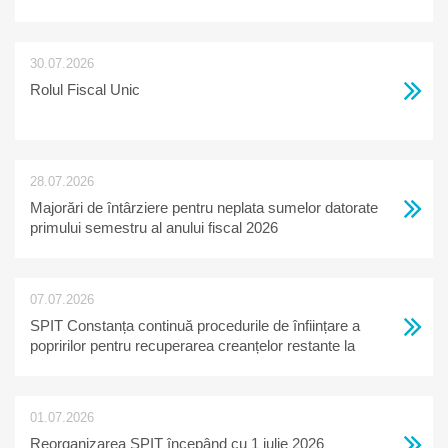
30.07.2026
Rolul Fiscal Unic
28.07.2026
Majorări de întârziere pentru neplata sumelor datorate
primului semestru al anului fiscal 2026
07.07.2026
SPIT Constanța continuă procedurile de înființare a
popririlor pentru recuperarea creanțelor restante la
bugetul local
01.07.2026
Reorganizarea SPIT începând cu 1 iulie 2026