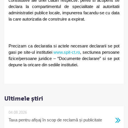
constitutive ale unei cladiri respectiv: pereti si acoperis se
declara la compartimentul de specialitate al autoritatii
administratiei publice locale, impunerea facandu-se cu data
la care autorizatia de construire a expirat.
Precizam ca declaratia si actele necesare declararii se pot
gasi pe site-ul institutiei
www.spit-ct.ro
, sectiunea persoane
fizice/persoane juridice – “Documente declarare” si se pot
depune la oricare din sediile institutiei.
Ultimele știri
04.08.2026
Taxa pentru afișaj în scop de reclamă și publicitate