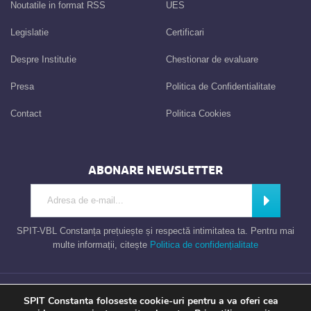
Noutatile in format RSS
UES
Legislatie
Certificari
Despre Institutie
Chestionar de evaluare
Presa
Politica de Confidentialitate
Contact
Politica Cookies
ABONARE NEWSLETTER
Introdu adresa de e-mail
Abonează
SPIT-VBL Constanța prețuiește și respectă intimitatea ta. Pentru mai
multe informații, citește
Politica de confidențialitate
Consiliul Local al Municipiului Constanta – Serviciul Public de Impozite si
SPIT Constanta foloseste cookie-uri pentru a va oferi cea
Taxe Constanta