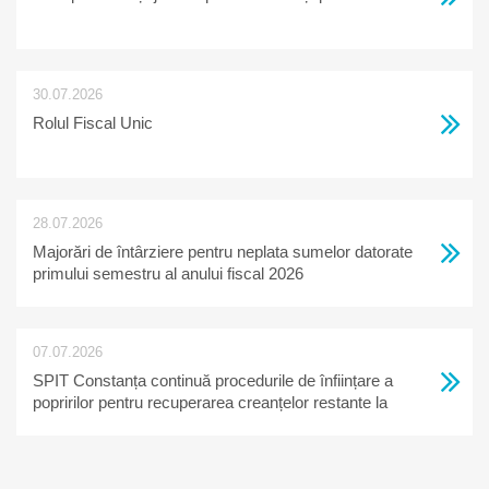
30.07.2026
Rolul Fiscal Unic
28.07.2026
Majorări de întârziere pentru neplata sumelor datorate
primului semestru al anului fiscal 2026
07.07.2026
SPIT Constanța continuă procedurile de înființare a
popririlor pentru recuperarea creanțelor restante la
bugetul local