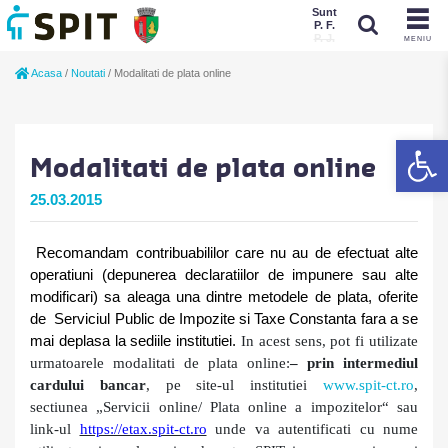
Sunt
P. F.
P. J.
MENIU
Sunt
Acasa
/
Noutati
/
Modalitati de plata online
P. J.
P. F.
De
Modalitati de plata online
25.03.2015
Recomandam contribuabililor care nu au de
efectuat alte
operatiuni (depunerea declaratiilor de impunere sau alte
modificari) sa aleaga una dintre metodele de plata, oferite
de
Serviciul Public de Impozite si Taxe Constanta
fara a se
mai deplasa la sediile institutiei.
In acest sens, pot fi utilizate
urmatoarele modalitati de plata online
:
– prin intermediul
cardului bancar
,
pe site-ul institutiei
www.spit-ct.ro
,
sectiunea „Servicii online/ Plata online a impozitelor“ sau
link-ul
https://etax.spit-ct.ro
unde va autentificati cu nume