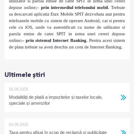
utilizator si parola emise de catre SPIT in urma unei cereri
depuse online;
–
prin intermediul telefonului mobil
. Trebuie
sa descarcati aplicatia Etax Mobile SPIT dezvoltata atat pentru
telefoanele mobile cu sistem de operare Android, cat si pentru
cele cu iOS, unde va autentificati cu nume de utilizator si
parola emise de catre SPIT in urma unei cereri depuse
online;
– prin sistemul Internet Banking
. Pentru acest sistem
de plata trebuie sa aveti deschis un cont de Internet Banking.
Ultimele știri
06.08.2026
Modalități de plată a impozitelor și taxelor locale,
speciale și amenzilor
04.08.2026
Taxa pentru afișaj în scop de reclamă și publicitate