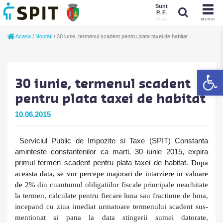
Sunt
P. F.
P. J.
MENIU
Sunt
Acasa
/
Noutati
/
30 iunie, termenul scadent pentru plata taxei de habitat
P. J.
P. F.
De
30 iunie, termenul scadent
pentru plata taxei de habitat
10.06.2015
Serviciul Public de Impozite si Taxe (SPIT) Constanta
aminteste constantenilor ca marti, 30 iunie 2015, expira
primul termen scadent pentru plata taxei de habitat.
Dupa
aceasta data, se vor percepe majorari de intarziere in valoare
de
2% din cuantumul obligatiilor fiscale principale neachitate
la termen, calculate pentru fiecare luna sau fractiune de luna,
incepand cu ziua imediat urmatoare termenului scadent sus-
mentionat si pana la data stingerii sumei datorate,