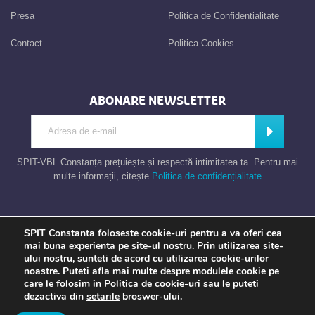
Presa
Politica de Confidentialitate
Contact
Politica Cookies
ABONARE NEWSLETTER
Introdu adresa de e-mail
Abonează
SPIT-VBL Constanța prețuiește și respectă intimitatea ta. Pentru mai
multe informații, citește
Politica de confidențialitate
Consiliul Local al Municipiului Constanta – Serviciul Public de Impozite si
SPIT Constanta foloseste cookie-uri pentru a va oferi cea
Taxe Constanta
mai buna experienta pe site-ul nostru. Prin utilizarea site-
ului nostru, sunteti de acord cu utilizarea cookie-urilor
noastre. Puteti afla mai multe despre modulele cookie pe
care le folosim in
Politica de cookie-uri
sau le puteti
Apel gratuit
Newsletter
Program
Opinia ta
dezactiva din
setarile
broswer-ului.
TU contezi