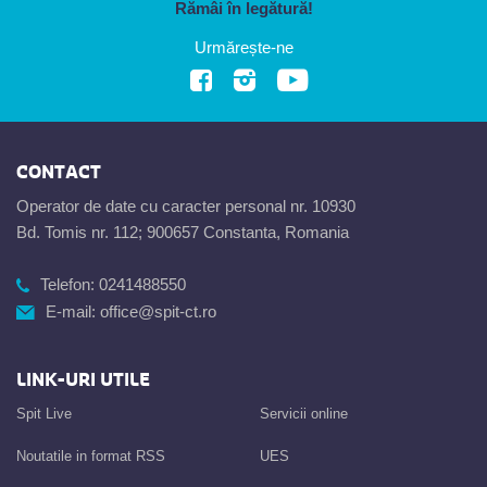
Rămâi în legătură!
Urmărește-ne
CONTACT
Operator de date cu caracter personal nr. 10930
Bd. Tomis nr. 112; 900657 Constanta, Romania
Telefon:
0241488550
E-mail:
office@spit-ct.ro
LINK-URI UTILE
Spit Live
Servicii online
Noutatile in format RSS
UES