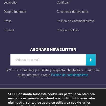
Legislatie
Certificari
Despre Institutie
Chestionar de evaluare
Presa
Politica de Confidentialitate
Contact
Politica Cookies
ABONARE NEWSLETTER
Introdu adresa de e-mail
Abonează
SPIT-VBL Constanța prețuiește și respectă intimitatea ta. Pentru mai
multe informații, citește
Politica de confidențialitate
Consiliul Local al Municipiului Constanta – Serviciul Public de Impozite si
SPIT Constanta foloseste cookie-uri pentru a va oferi cea
Taxe Constanta
mai buna experienta pe site-ul nostru. Prin utilizarea site-
ului nostru, sunteti de acord cu utilizarea cookie-urilor