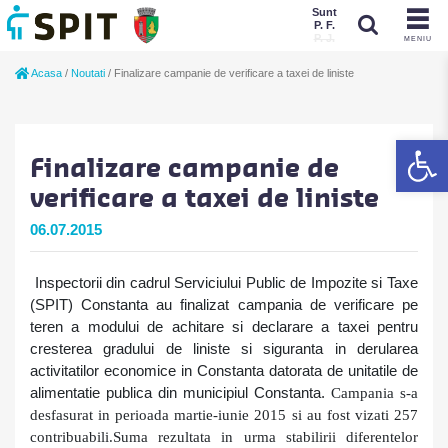
Sunt
P. F.
P. J.
MENIU
Sunt
Acasa
/
Noutati
/
Finalizare campanie de verificare a taxei de liniste
P. J.
P. F.
De
Finalizare campanie de
verificare a taxei de liniste
06.07.2015
Inspectorii din cadrul Serviciului Public de Impozite si Taxe
(SPIT) Constanta au finalizat campania de
verificare pe
teren a modului de achitare si declarare a taxei pentru
cresterea gradului de liniste si siguranta in derularea
activitatilor economice in Constanta
datorata de unitatile de
alimentatie publica din municipiul Constanta.
Campania s-a
desfasurat in perioada martie-iunie 2015 si au fost vizati 257
contribuabili.
Suma rezultata in urma stabilirii diferentelor