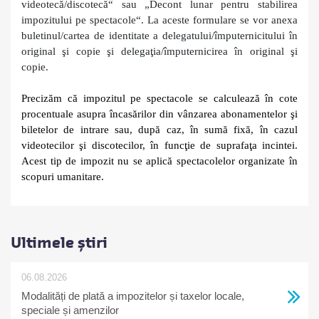
videotecă/discotecă“ sau „Decont lunar pentru stabilirea
impozitului pe spectacole“. La aceste formulare se vor anexa
buletinul/cartea de identitate a delegatului/împuternicitului în
original şi copie şi delegaţia/împuternicirea în original şi
copie.
Precizăm că impozitul pe spectacole se calculează în cote
procentuale asupra încasărilor din vânzarea abonamentelor şi
biletelor de intrare sau, după caz, în sumă fixă, în cazul
videotecilor şi discotecilor, în funcţie de suprafaţa incintei.
Acest tip de impozit nu se aplică spectacolelor organizate în
scopuri umanitare.
Ultimele știri
06.08.2026
Modalități de plată a impozitelor și taxelor locale,
speciale și amenzilor