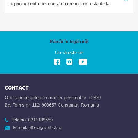
popririlor pentru recuperarea creanțelor restante la
bugetul local
Rămâi în legătură!
Urmărește-ne
CONTACT
Operator de date cu caracter personal nr. 10930
Bd. Tomis nr. 112; 900657 Constanta, Romania
Telefon:
0241488550
E-mail:
office@spit-ct.ro