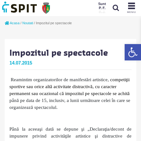
Sunt
P. F.
P. J.
MENIU
Sunt
Acasa
/
Noutati
/
Impozitul pe spectacole
P. J.
P. F.
De
Impozitul pe spectacole
14.07.2015
Reamintim organizatorilor de manifestări artistice,
competiţii
sportive sau orice altă activitate distractivă, cu caracter
permanent sau ocazional că impozitul pe spectacole se achită
până pe data de 15, inclusiv, a lunii următoare celei în care se
organizează spectacolul.
Până la aceeaşi dată se depune şi „Declaraţia/decont de
impunere privind activităţile artistice şi distractive de