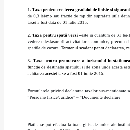
1.
Taxa pentru cresterea gradului de liniste si siguran
de 0,3 lei/mp sau fractie de mp din suprafata utila det
taxei a fost data de 01 iulie 2015.
2.
Taxa pentru spatii verzi
–
este in cuantum de 31 lei
vederea desfasurarii activitatilor economice, precum si 
spatiile de cazare.
Termenul scadent pentu declararea, res
3.
Taxa pentru promovare a turismului in statiun
functie de
destinatia spatiului si de zona unde acesta es
achitarea acestei taxe a fost 01 iunie 2015.
Formularele privind declararea taxelor sus-mentionate se 
“Persoane Fizice/Juridice” – “Documente declarare”.
Platile se pot efectua la toate ghiseele unice ale instituti