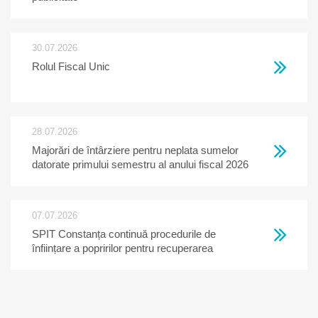
30.07.2026
Rolul Fiscal Unic
28.07.2026
Majorări de întârziere pentru neplata sumelor
datorate primului semestru al anului fiscal 2026
07.07.2026
SPIT Constanța continuă procedurile de
înființare a popririlor pentru recuperarea
creanțelor restante la bugetul local