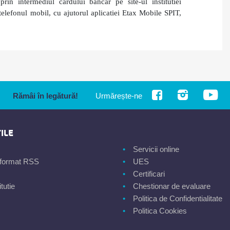
n intermediul cardului bancar pe site-ul institutiei
telefonul mobil, cu ajutorul aplicatiei Etax Mobile SPIT,
Rămâi în legătură!
Urmărește-ne
ILE
Servicii online
n format RSS
UES
Certificari
tutie
Chestionar de evaluare
Politica de Confidentialitate
Politica Cookies