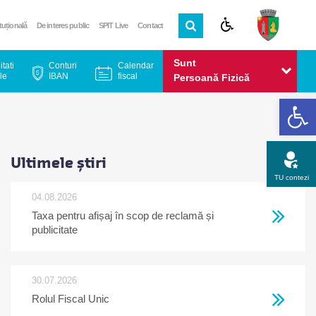
ituțională
De interes public
SPIT Live
Contact
Sunt
itati
Conturi
Calendar
le
IBAN
fiscal
Persoană Fizică
De
Sunt
Persoană Juridică
Ultimele știri
TU contezi
04.08.2026
Taxa pentru afișaj în scop de reclamă și
Apel gratuit
Newsletter
Program
Opinia ta
publicitate
30.07.2026
Rolul Fiscal Unic