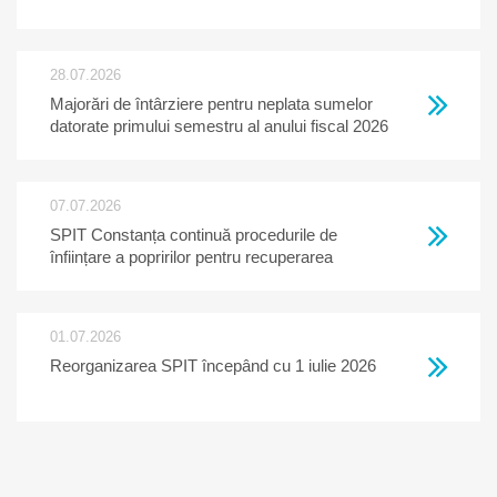
28.07.2026
Majorări de întârziere pentru neplata sumelor
datorate primului semestru al anului fiscal 2026
07.07.2026
SPIT Constanța continuă procedurile de
înființare a popririlor pentru recuperarea
creanțelor restante la bugetul local
01.07.2026
Reorganizarea SPIT începând cu 1 iulie 2026