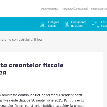
Despre institutie
Transparență decizională
Integritate inst
Obligatii
Documente
Facil
fiscale
declarare
fisca
ferente semestrului al II-lea
a creantelor fiscale
lea
 aminteste contribuabililor ca termenul scadent pentru
 al II-ea este data de 30 septembrie 2015.
Pentru a evita
oanelor fizice, cat si celor juridice sa achite la termen