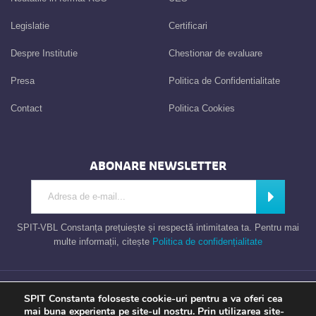
Legislatie
Certificari
Despre Institutie
Chestionar de evaluare
Presa
Politica de Confidentialitate
Contact
Politica Cookies
ABONARE NEWSLETTER
Introdu adresa de e-mail
Abonează
SPIT-VBL Constanța prețuiește și respectă intimitatea ta. Pentru mai
multe informații, citește
Politica de confidențialitate
Consiliul Local al Municipiului Constanta – Serviciul Public de Impozite si
SPIT Constanta foloseste cookie-uri pentru a va oferi cea
Taxe Constanta
mai buna experienta pe site-ul nostru. Prin utilizarea site-