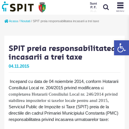
Sunt
P. F.
P. J.
MENIU
Sunt
Acasa
/
Noutati
/
SPIT preia responsabilitatea incasarii a trei taxe
P. J.
P. F.
De
SPIT preia responsabilitatea
incasarii a trei taxe
04.11.2015
Incepand cu data de 04 noiembrie 2014, conform
Hotararii
Consiliului Local nr. 204/2015 privind modificarea
s
i
completarea Hotararii Consiliului Local nr.
246/2014 privind
stabilirea impozitelor
s
i taxelor locale pentru anul 201
5,
Serviciul Public de Impozite si Taxe (SPIT) preia de la
directiile din cadrul Primariei Municipiului Constanta (PMC)
responsabilitatea privind incasarea urmatoarelor taxe: