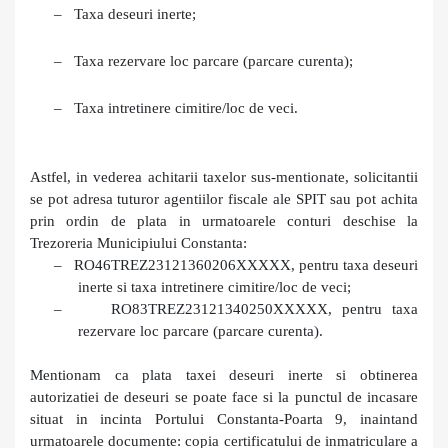
–
Taxa de
s
euri inerte
;
–
Taxa rezervare loc parcare (parcare curenta);
–
Taxa intre
t
inere cimitire/loc de veci
.
Astfel, in vederea achitarii taxelor sus-mentionate, solicitantii
se pot adresa tuturor agentiilor fiscale ale SPIT sau pot achita
prin ordin de plata in urmatoarele conturi deschise la
Trezoreria Municipiului Constanta:
–
RO46TREZ23121360206XXXXX, pentru taxa deseuri
inerte si taxa intretinere cimitire/loc de veci;
–
RO83TREZ23121340250XXXXX, pentru taxa
rezervare loc parcare (parcare curenta).
Mentionam ca plata taxei deseuri inerte si obtinerea
autorizatiei de deseuri se poate face si la punctul de incasare
situat in incinta Portului Constanta-Poarta 9, inaintand
urmatoarele documente: copia certificatului de inmatriculare a