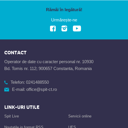
Rămâi în legătură!
Urmărește-ne
CONTACT
Operator de date cu caracter personal nr. 10930
Bd. Tomis nr. 112; 900657 Constanta, Romania
Telefon:
0241488550
E-mail:
office@spit-ct.ro
LINK-URI UTILE
Spit Live
Servicii online
Noutatile in format RSS
UES