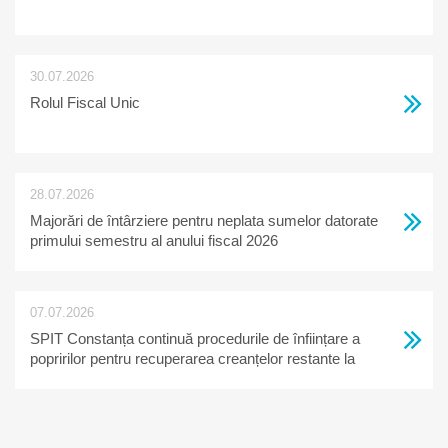
30.07.2026
Rolul Fiscal Unic
28.07.2026
Majorări de întârziere pentru neplata sumelor datorate
primului semestru al anului fiscal 2026
07.07.2026
SPIT Constanța continuă procedurile de înființare a
popririlor pentru recuperarea creanțelor restante la
bugetul local