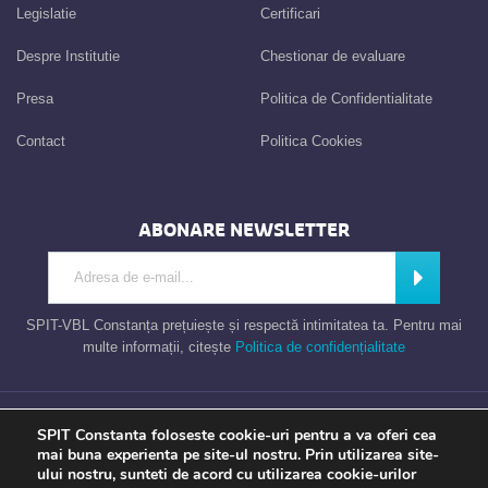
Legislatie
Certificari
Despre Institutie
Chestionar de evaluare
Presa
Politica de Confidentialitate
Contact
Politica Cookies
ABONARE NEWSLETTER
Introdu adresa de e-mail
Abonează
SPIT-VBL Constanța prețuiește și respectă intimitatea ta. Pentru mai
multe informații, citește
Politica de confidențialitate
Consiliul Local al Municipiului Constanta – Serviciul Public de Impozite si
SPIT Constanta foloseste cookie-uri pentru a va oferi cea
Taxe Constanta
mai buna experienta pe site-ul nostru. Prin utilizarea site-
ului nostru, sunteti de acord cu utilizarea cookie-urilor