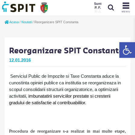
Sunt
P. F.
P. J.
MENIU
Sunt
Acasa
/
Noutati
/
Reorganizare SPIT Constanta
P. J.
P. F.
De
Reorganizare SPIT Constanta
12.01.2016
Serviciul Public de Impozite si Taxe Constanta aduce la
cunostinta opiniei publice ca institutia se reorganizeaza in
scopul consolidarii structurii organizatorice, a optimizarii
activitatii,
imbunatatirii serviciilor prestate si cresterii
gradului de satisfactie al contribuabililor.
Procedura de reorganizare s-a realizat in mai multe etape,