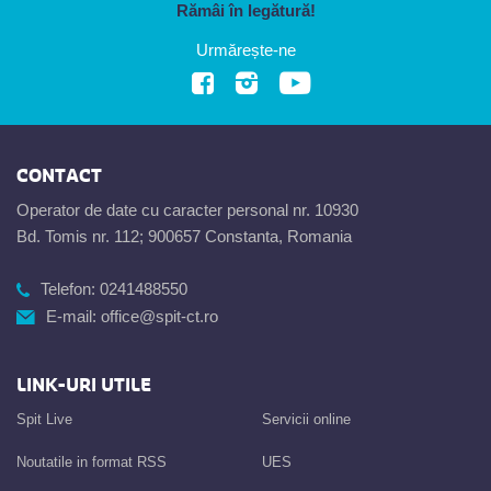
Rămâi în legătură!
Urmărește-ne
CONTACT
Operator de date cu caracter personal nr. 10930
Bd. Tomis nr. 112; 900657 Constanta, Romania
Telefon:
0241488550
E-mail:
office@spit-ct.ro
LINK-URI UTILE
Spit Live
Servicii online
Noutatile in format RSS
UES