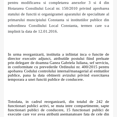
pentru modificarea si completarea anexelor 3 si 4 din
Hotararea Consiliului Local nr. 150/2010 privind aprobarea
statului de functii si organigramei aparatului de specialitate al
primarului muncipiului Constanta si institutiilor publice din
subordinea Consiliului Local Constanta, termen care s-a
implinit la data de 12.01.2016.
In urma reorganizarii, institutia a infiintat inca o functie de
director executiv adjunct, atributiile postului fiind preluate
prin delegare de doamna Ganea Gabriela Iuliana, sef serviciu,
in conformitate cu prevederile Ordinului nr. 400/2015 pentru
apobarea Codului controlului internal/managerial al entitatilor
publice, pana la data obtinerii avizului privind exercitarea
temporara a unei functii publice de conducere.
Totodata, in cadrul reorganizarii, din totalul de 242 de
functionari publici activi, se muta intre compartimente, sapte
functionari publici de conducere, 15 functionari publici de
executie care vor avea atributii asemanatoare fata de cele din