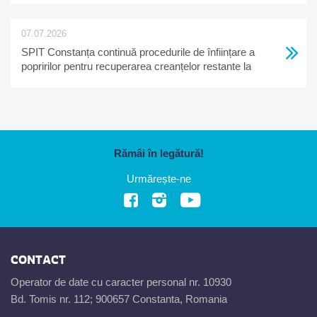
07.07.2026
SPIT Constanța continuă procedurile de înființare a
popririlor pentru recuperarea creanțelor restante la
bugetul local
Rămâi în legătură!
Urmărește-ne
CONTACT
Operator de date cu caracter personal nr. 10930
Bd. Tomis nr. 112; 900657 Constanta, Romania