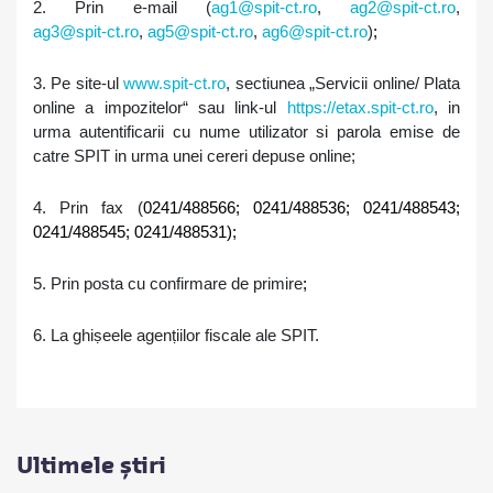
2. Prin e-mail (
ag1@spit-ct.ro
,
ag2@spit-ct.ro
,
ag3@spit-ct.ro
,
ag5@spit-ct.ro
,
ag6@spit-ct.ro
)
;
3. Pe site-ul
www.spit-ct.ro
, sectiunea „Servicii online/ Plata
online a impozitelor“ sau link-ul
https://etax.spit-ct.ro
, in
urma autentificarii cu nume utilizator si parola emise de
catre SPIT in urma unei cereri depuse online;
4. Prin fax (
0241/488566
;
0241/488536
; 0241/488543;
0241/488545
;
0241/488531)
;
5. Prin posta cu confirmare de primire
;
6. La ghi
ṣ
eele agen
ṭ
iilor fiscale
ale SPIT.
Ultimele știri