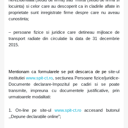
nerezidentiala
(sediu de firm
a
) sau mixta (sediu de firm
a si
locuinta
) si celor care
au descoperit ca in cladirile aflate in
proprietate sunt inregistrate firme despre care nu aveau
cunostinta
;
–
persoane
fizice si juridice care detineau mijloace de
transport radiate din circulatie la data de 31 decembrie
2015.
Mentionam ca formularele se pot descarca de pe
site-ul
institutiei
www.spit-ct.ro
, sec
ṭ
iunea Persoane fizice/juridice-
Documente declarare-Impozitul pe cadiri si se poate
transmite, impreuna cu documentele justificative, prin
urmatoarele modalitati:
1. On-line pe site-ul
www.spit-ct.ro
accesand butonul
,,Depune declara
ṭ
iile online
”
;