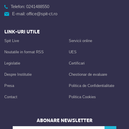
Telefon:
0241488550
E-mail:
office@spit-ct.ro
LINK-URI UTILE
Spit Live
Servicii online
Noutatile in format RSS
UES
Legislatie
Certificari
Despre Institutie
Chestionar de evaluare
Presa
Politica de Confidentialitate
Contact
Politica Cookies
ABONARE NEWSLETTER
Introdu adresa de e-mail