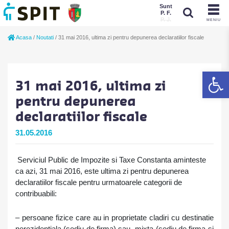
Sunt
P. F.
P. J.
MENIU
Sunt
Acasa
/
Noutati
/
31 mai 2016, ultima zi pentru depunerea declaratiilor fiscale
P. J.
P. F.
De
31 mai 2016, ultima zi
pentru depunerea
declaratiilor fiscale
31.05.2016
Serviciul Public de Impozite
si Taxe Constanta aminteste
ca azi, 31 mai 2016, este ultima zi pentru depunerea
declaratiilor fiscale pentru urmatoarele categorii de
contribuabili
:
– persoane fizice care au in proprietate cladiri cu destinatie