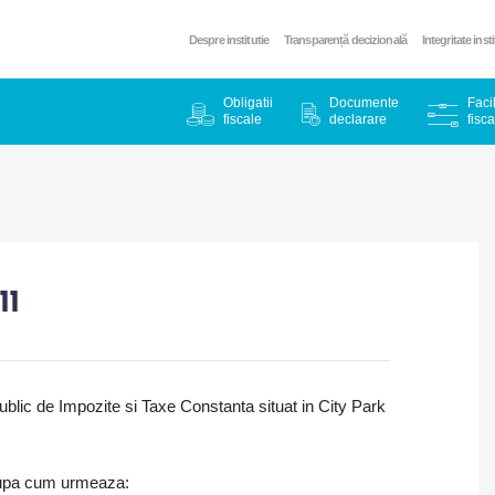
Despre institutie
Transparență decizională
Integritate inst
Obligatii
Documente
Facil
fiscale
declarare
fisca
ll
 Public de Impozite si Taxe Constanta
situat in City Park
dupa cum urmeaza: