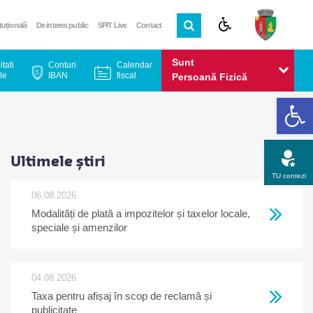
ituțională
De interes public
SPIT Live
Contact
Sunt
itati
Conturi
Calendar
le
IBAN
fiscal
Persoană Fizică
De
Sunt
Persoană Juridică
Ultimele știri
TU contezi
06.08.2026
Modalități de plată a impozitelor și taxelor locale,
Apel gratuit
Newsletter
Program
Opinia ta
speciale și amenzilor
04.08.2026
Taxa pentru afișaj în scop de reclamă și
publicitate