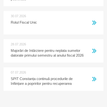
30.07.2026
Rolul Fiscal Unic
28.07.2026
Majorări de întârziere pentru neplata sumelor
datorate primului semestru al anului fiscal 2026
07.07.2026
SPIT Constanța continuă procedurile de
înființare a popririlor pentru recuperarea
creanțelor restante la bugetul local