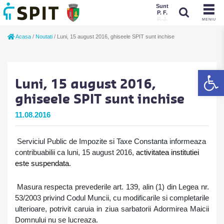
Sunt
P. F.
P. J.
MENIU
Sunt
Acasa
/
Noutati
/
Luni, 15 august 2016, ghiseele SPIT sunt inchise
P. J.
P. F.
De
Luni, 15 august 2016,
ghiseele SPIT sunt inchise
11.08.2016
Serviciul Public de Impozite si Taxe Constanta informeaza
contribuabilii ca luni, 15 august 2016,
activitatea institutiei
este suspendata
.
Masura respecta prevederile art. 139, alin (1) din Legea nr.
53/2003 privind Codul Muncii, cu modificarile si completarile
ulterioare, potrivit caruia in ziua sarbatorii Adormirea Maicii
Domnului nu se lucreaza.