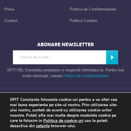
Presa
Politica de Confidentialitate
Contact
Politica Cookies
ABONARE NEWSLETTER
Introdu adresa de e-mail
Abonează
SPIT-VBL Constanța prețuiește și respectă intimitatea ta. Pentru mai
multe informații, citește
Politica de confidențialitate
Consiliul Local al Municipiului Constanta – Serviciul Public de Impozite si
SPIT Constanta foloseste cookie-uri pentru a va oferi cea
Taxe Constanta
mai buna experienta pe site-ul nostru. Prin utilizarea site-
ului nostru, sunteti de acord cu utilizarea cookie-urilor
noastre. Puteti afla mai multe despre modulele cookie pe
care le folosim in
Politica de cookie-uri
sau le puteti
Apel gratuit
Newsletter
Program
Opinia ta
dezactiva din
setarile
broswer-ului.
TU contezi